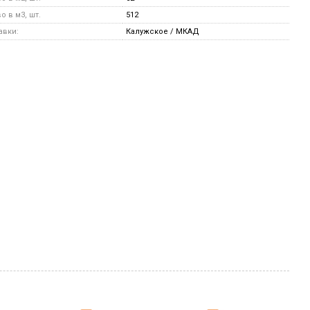
 в м3, шт.
512
авки:
Калужское / МКАД