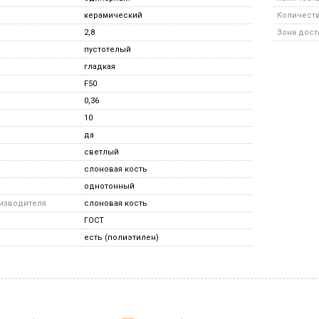
керамический
Количество
2,8
Зона дост
пустотелый
гладкая
F50
0,36
10
да
светлый
слоновая кость
однотонный
оизводителя
слоновая кость
ГОСТ
есть (полиэтилен)