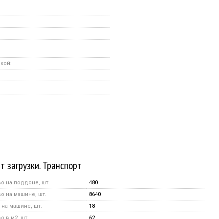
кой:
т загрузки. Транспорт
о на поддоне, шт.
480
о на машине, шт.
8640
на машине, шт.
18
 в м2, шт.
62