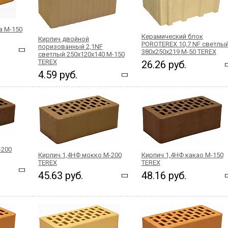
а М-150
Керамический блок
Кирпич двойной
POROTEREX 10,7 NF светлы
поризованный 2,1NF
380x250x219 М-50 TEREX
светлый 250x120x140 М-150
ТEREX
26.26 руб.
4.59 руб.
-200
Кирпич 1,4НФ мокко М-200
Кирпич 1,4НФ какао М-150
TEREX
TEREX
45.63 руб.
48.16 руб.