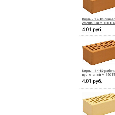
Кирпич 1,4НФ лицев
смешаный М-150 TER
4.01 руб.
Кирпич 1,4НФ рабоч
пустотелый М-150 T
4.01 руб.