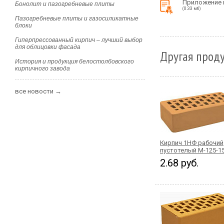
Приложение 
Бонолит и пазогребневые плиты
(0.33 мб)
Пазогребневые плиты и газосиликатные
блоки
Гиперпрессованный кирпич – лучший выбор
для облицовки фасада
Другая проду
История и продукция белостолбовского
кирпичного завода
все новости →
Кирпич 1НФ рабочий
пустотелый М-125-1
2.68 руб.