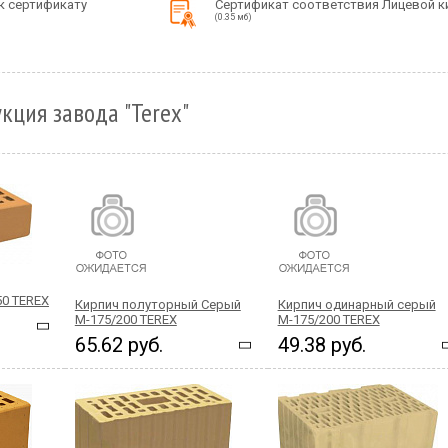
к сертификату
Сертификат соответствия Лицевой к
(0.35 мб)
кция завода "Terex"
50 TEREX
Кирпич полуторный Серый
Кирпич одинарный серый
М-175/200 TEREX
М-175/200 TEREX
65.62 руб.
49.38 руб.