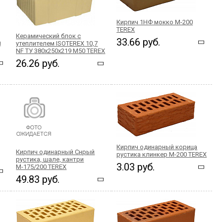
Кирпич 1НФ мокко М-200
TEREX
Керамический блок с
33.66 руб.
й
утеплителем ISOTEREX 10,7
NF ТУ 380x250x219 М50 TEREX
26.26 руб.
Кирпич одинарный корица
Кирпич одинарный Снрый
рустика клинкер М-200 TEREX
рустика, шале, кантри
3.03 руб.
М-175/200 TEREX
49.83 руб.