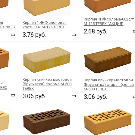
Кирпич 1НФ солома-002с/т
ой
Кирпич 1,4НФ слоновая
М-125 TEREX "АКЦИЯ"
EX по ТУ
кость 002 М-175 TEREX
2.68 руб.
3.76 руб.
Кирпич клинкер мостовой
Кирпич клинкер мостовой
ий
(Брусчатка) солома М-500
(Брусчатка) старая бронза
EREX
TEREX
М-500 TEREX
3.06 руб.
3.06 руб.