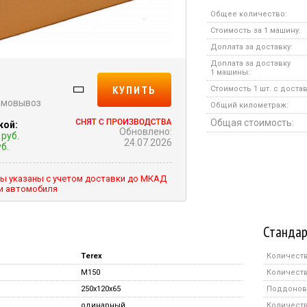
Общее количество:
Стоимость за 1 машину:
Доплата за доставку:
Доплата за доставку
1 машины:
КУПИТЬ
Стоимость 1 шт. с достав
самовывоз
Общий километраж:
Общая стоимость:
кой:
Обновлено:
руб.
24.07.2026
б.
ы указаны с учетом доставки до МКАД
ки автомобиля
Стандар
Terex
Количеств
M150
Количеств
250x120x65
Поддонов 
одинарный
Количество