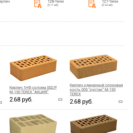
ирпич
128-Terex
127-Terex
(0.11 мб)
(0.24 мб)
Кирпич одинарный слоновая
Кирпич 1НФ солома 002/Р
кость 005 "рустик" М-150
М-150 TEREX "АКЦИЯ"
TEREX
2.68 руб.
2.68 руб.