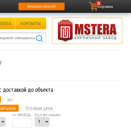
0
Корзина
Заказать звонок!
ПЛАТА
КОНТАКТЫ
У
с доставкой до объекта
шт.
ая цена
Оптовая цена
от МКАДа:
Кол-во машин: