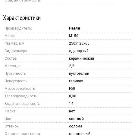
Характеристики
Производитель:
Навля
Марка
M150
Размер, мм
250x120x65
Вид размера
одинарный
Состав
керамический
Масса, кг
2,2
Пустотность
пустотелый
Поверхность
гладкая
Морозостойкость
F50
Теплопроводность
0,36
Водопоглощение, %
14
Фаска
нет
Цвет
светлый
Оттенок
солома
Однотонность цвета
однотонный