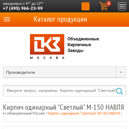
0
00
00
ежедневно с 9
до 22
+7 (495) 966-23-99
Каталог продукции
Производители
Кирпич одинарный "Светлый" М-150 НАВЛЯ
пич облицовочный Россия
Кирпич одинарный "Светлый" М-150 НАВЛЯ