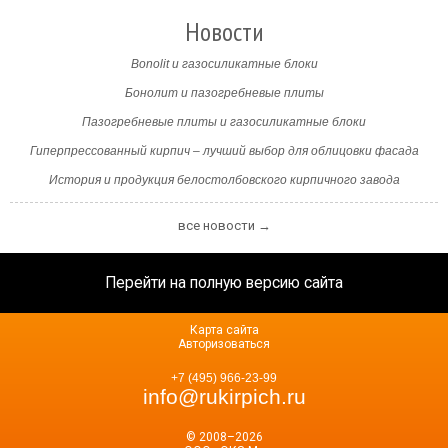
Новости
Bonolit и газосиликатные блоки
Бонолит и пазогребневые плиты
Пазогребневые плиты и газосиликатные блоки
Гиперпрессованный кирпич – лучший выбор для облицовки фасада
История и продукция белостолбовского кирпичного завода
все новости →
Перейти на полную версию сайта
Карта сайта
Авторизоваться
+7 (495) 966-23-99
info@rukirpich.ru
© 2008–2026