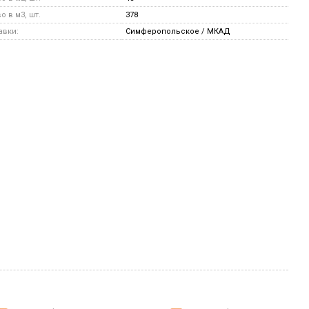
 в м3, шт.
378
авки:
Симферопольское / МКАД