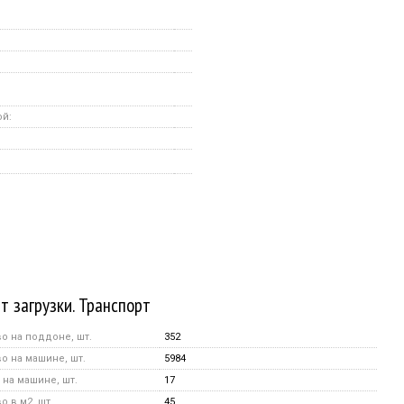
ой:
т загрузки. Транспорт
о на поддоне, шт.
352
о на машине, шт.
5984
на машине, шт.
17
 в м2, шт.
45