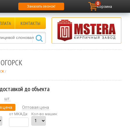
0
Корзина
Заказать звонок!
ПЛАТА
КОНТАКТЫ
НОГОРСК
РСК
 доставкой до объекта
шт.
я цена
Оптовая цена
от МКАДа:
Кол-во машин: