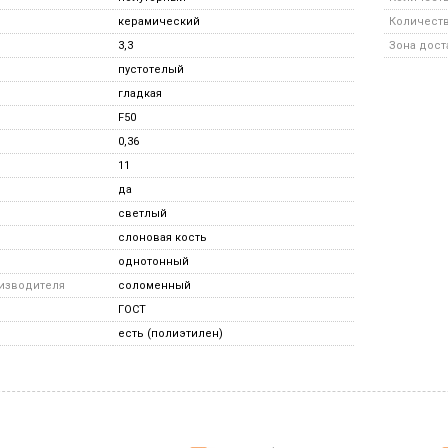
керамический
Количество
3,3
Зона дост
пустотелый
гладкая
F50
0,36
11
да
светлый
слоновая кость
однотонный
оизводителя
соломенный
ГОСТ
есть (полиэтилен)