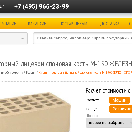
+7 (495) 966-23-99
00
2
КОМПАНИИ
ВАКАНСИИ
ПОСТАВЩИКАМ
ДОСТАВКА
О
торный лицевой слоновая кость М-150 ЖЕЛЕЗ
пич облицовочный Россия
Кирпич полуторный лицевой слоновая кость М-150 ЖЕЛЕЗНОГО
Расчет стоимости с
Расчет:
Машин
Тип цены:
Рознична
Шоссе: