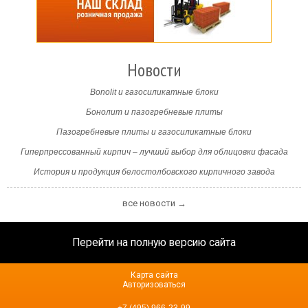
Новости
Bonolit и газосиликатные блоки
Бонолит и пазогребневые плиты
Пазогребневые плиты и газосиликатные блоки
Гиперпрессованный кирпич – лучший выбор для облицовки фасада
История и продукция белостолбовского кирпичного завода
все новости →
Перейти на полную версию сайта
Карта сайта
Авторизоваться
+7 (495) 966-23-99