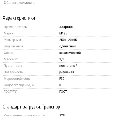
Общая стоимость:
Характеристики
Производитель:
Азарово
Марка
M125
Размер, мм
250x120x65
Вид размера
одинарный
Состав
керамический
Масса, кг
3,3
Пустотность
полнотелый
Поверхность
рифленая
Морозостойкость
F50
Водопоглощение, %
8
ГОСТ/ТУ
ГОСТ
Стандарт загрузки. Транспорт
Количество на поддоне, шт.
275