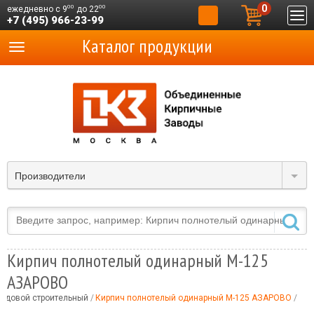
0
00
00
ежедневно с 9
до 22
+7 (495) 966-23-99
Каталог продукции
Производители
Кирпич полнотелый одинарный М-125
АЗАРОВО
рядовой строительный
Кирпич полнотелый одинарный М-125 АЗАРОВО