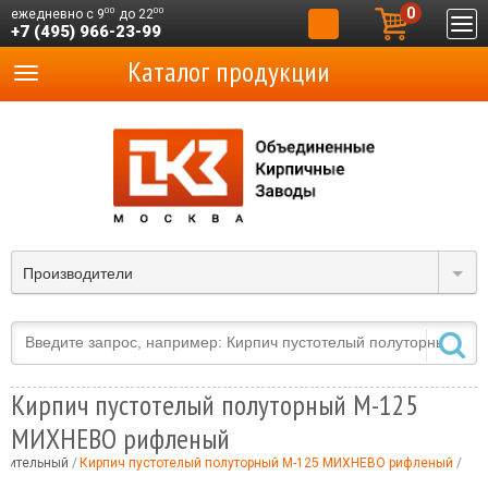
0
00
00
ежедневно с 9
до 22
+7 (495) 966-23-99
Каталог продукции
Производители
Кирпич пустотелый полуторный М-125
МИХНЕВО рифленый
роительный
Кирпич пустотелый полуторный М-125 МИХНЕВО рифленый