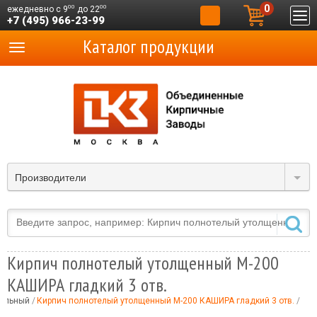
0
00
00
ежедневно с 9
до 22
+7 (495) 966-23-99
Каталог продукции
Производители
Кирпич полнотелый утолщенный М-200
КАШИРА гладкий 3 отв.
тельный
Кирпич полнотелый утолщенный М-200 КАШИРА гладкий 3 отв.