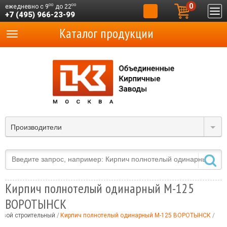
0
00
00
ежедневно с 9
до 22
+7 (495) 966-23-99
Каталог продукции
Производители
Кирпич полнотелый одинарный М-125
ВОРОТЫНСК
овой строительный
Кирпич полнотелый одинарный М-125 ВОРОТЫНСК