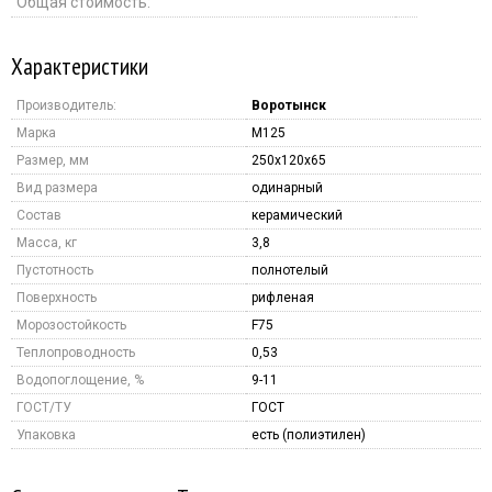
Общая стоимость:
Характеристики
Производитель:
Воротынск
Марка
M125
Размер, мм
250x120x65
Вид размера
одинарный
Состав
керамический
Масса, кг
3,8
Пустотность
полнотелый
Поверхность
рифленая
Морозостойкость
F75
Теплопроводность
0,53
Водопоглощение, %
9-11
ГОСТ/ТУ
ГОСТ
Упаковка
есть (полиэтилен)