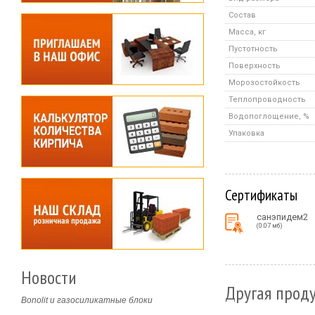
Состав
Масса, кг
Пустотность
Поверхность
Морозостойкость
Теплопроводность
Водопоглощение, %
Упаковка
Сертификаты
санэпидем2
(0.07 мб)
Новости
Другая проду
Bonolit и газосиликатные блоки