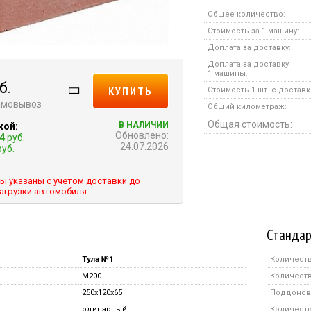
Общее количество:
Стоимость за 1 машину:
Доплата за доставку:
Доплата за доставку
1 машины:
б.
КУПИТЬ
Стоимость 1 шт. с доставк
самовывоз
Общий километраж:
Общая стоимость:
В НАЛИЧИИ
кой:
Обновлено:
4
руб.
24.07.2026
уб.
ы указаны с учетом доставки до
агрузки автомобиля
Стандар
Тула №1
Количеств
M200
Количеств
250x120x65
Поддонов 
одинарный
Количество