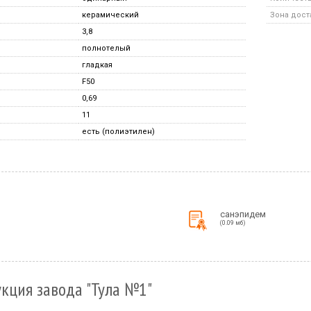
керамический
Зона дост
3,8
полнотелый
гладкая
F50
0,69
11
есть (полиэтилен)
санэпидем
(0.09 мб)
кция завода "Тула №1"