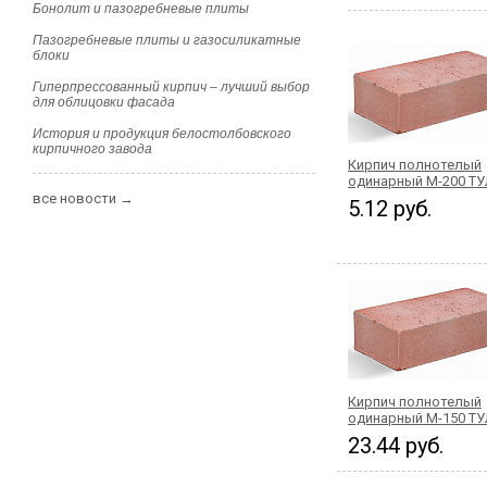
Бонолит и пазогребневые плиты
Пазогребневые плиты и газосиликатные
блоки
Гиперпрессованный кирпич – лучший выбор
для облицовки фасада
История и продукция белостолбовского
кирпичного завода
Кирпич полнотелый
одинарный М-200 Т
все новости →
5.12 руб.
Кирпич полнотелый
одинарный М-150 Т
23.44 руб.