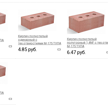
Кирпич полнотелый
Кирпич полнотелый
одинарный с
УЛА
полуторный 1,4NF с тех.отв
тех.отверстиями М-175 ТУЛА
М-175 ТУЛА
4.85 руб.
6.47 руб.
УЛА