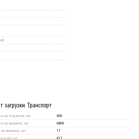
ой:
т загрузки. Транспорт
о на поддоне, шт.
400
о на машине, шт.
6800
на машине, шт.
17
 в м3, шт.
412