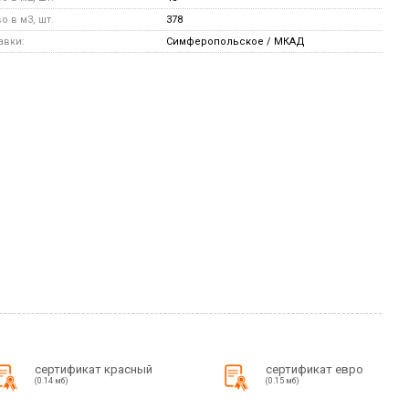
 в м3, шт.
378
авки:
Симферопольское / МКАД
сертификат красный
сертификат евро
(0.14 мб)
(0.15 мб)