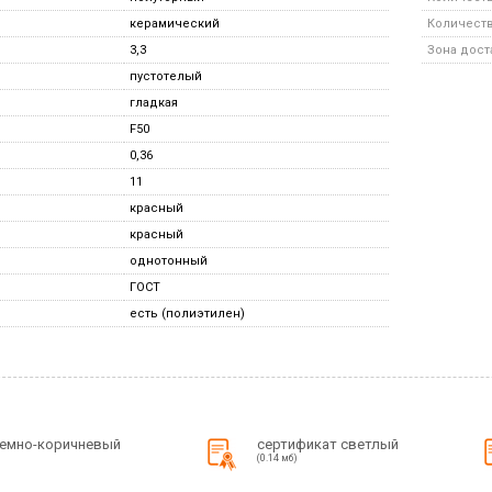
керамический
Количество
3,3
Зона дост
пустотелый
гладкая
F50
0,36
11
красный
красный
однотонный
ГОСТ
есть (полиэтилен)
темно-коричневый
сертификат светлый
(0.14 мб)