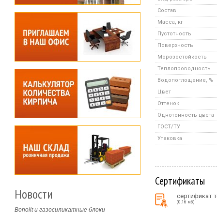
Состав
Масса, кг
Пустотность
Поверхность
Морозостойкость
Теплопроводность
Водопоглощение, %
Цвет
Оттенок
Однотонность цвета
ГОСТ/ТУ
Упаковка
Сертификаты
Новости
сертификат 
(0.16 мб)
Bonolit и газосиликатные блоки