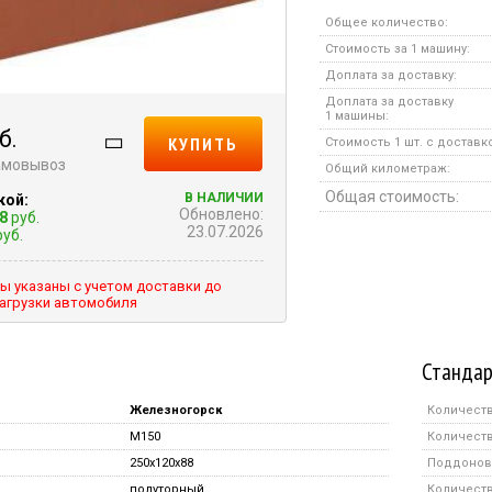
Общее количество:
Стоимость за 1 машину:
Доплата за доставку:
Доплата за доставку
1 машины:
б.
КУПИТЬ
Стоимость 1 шт. с доставк
самовывоз
Общий километраж:
Общая стоимость:
В НАЛИЧИИ
кой:
Обновлено:
8
руб.
23.07.2026
уб.
ы указаны с учетом доставки до
агрузки автомобиля
Стандар
Железногорск
Количеств
M150
Количеств
250x120x88
Поддонов 
полуторный
Количество