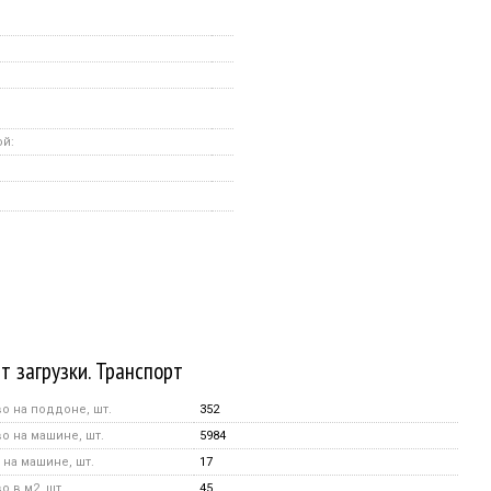
ой:
т загрузки. Транспорт
о на поддоне, шт.
352
о на машине, шт.
5984
на машине, шт.
17
 в м2, шт.
45