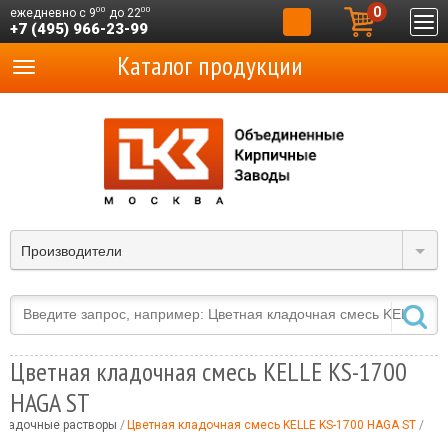
0
00
00
ежедневно с 9
до 22
+7 (495) 966-23-99
Каталог продукции
Производители
Цветная кладочная смесь KELLE KS-1700
HAGA ST
ладочные растворы
Цветная кладочная смесь KELLE KS-1700 HAGA ST