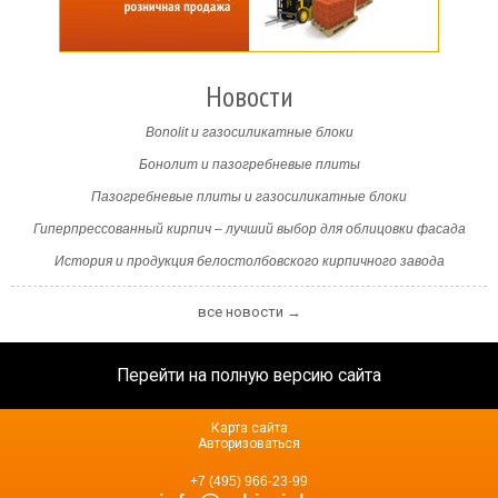
Новости
Bonolit и газосиликатные блоки
Бонолит и пазогребневые плиты
Пазогребневые плиты и газосиликатные блоки
Гиперпрессованный кирпич – лучший выбор для облицовки фасада
История и продукция белостолбовского кирпичного завода
все новости →
Перейти на полную версию сайта
Карта сайта
Авторизоваться
+7 (495) 966-23-99