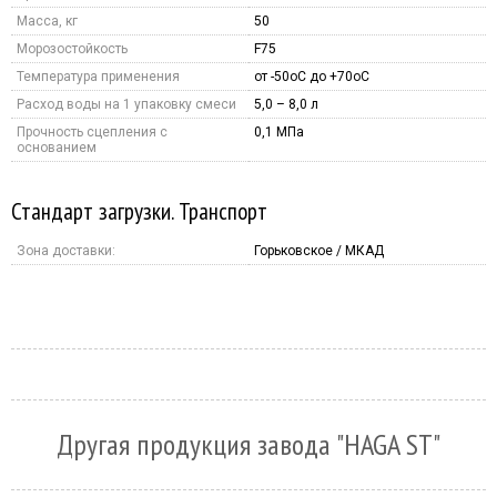
Масса, кг
50
Морозостойкость
F75
Температура применения
от -50оС до +70оС
Расход воды на 1 упаковку смеси
5,0 – 8,0 л
Прочность сцепления с
0,1 МПа
основанием
Стандарт загрузки. Транспорт
Зона доставки:
Горьковское / МКАД
Другая продукция завода "HAGA ST"