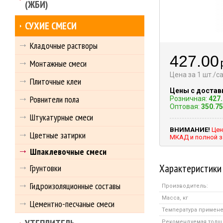
(ЖБИ)
СУХИЕ СМЕСИ
Кладочные растворы
427.00
Монтажные смеси
Цена за 1 шт./
Плиточные клеи
Цены с достав
Ровнители пола
Розничная:
427
Оптовая:
350.75
Штукатурные смеси
ВНИМАНИЕ!
Цен
Цветные затирки
МКАД и полной з
Шпаклевочные смеси
Характеристики
Грунтовки
Гидроизоляционные составы
Производитель:
Масса, кг
Цементно-песчаные смеси
Температура примен
Рекомендуемая толщ