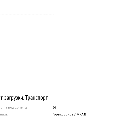
т загрузки. Транспорт
о на поддоне, шт.
56
авки:
Горьковское / МКАД