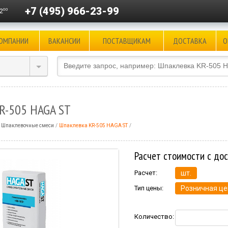
+7 (495) 966-23-99
00
2
КОМПАНИИ
ВАКАНСИИ
ПОСТАВЩИКАМ
ДОСТАВКА
О
R-505 HAGA ST
Шпаклевочные смеси
Шпаклевка KR-505 HAGA ST
Расчет стоимости с до
Расчет:
шт.
Тип цены:
Розничная це
Количество: