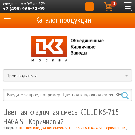
0
00
00
ежедневно с 9
до 22
+7 (495) 966-23-99
Каталог продукции
Производители
Цветная кладочная смесь KELLE KS-715
HAGA ST Коричневый
растворы
Цветная кладочная смесь KELLE KS-715 HAGA ST Коричневый