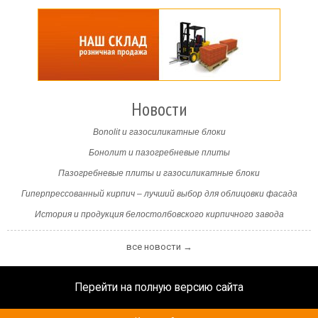
Новости
Bonolit и газосиликатные блоки
Бонолит и пазогребневые плиты
Пазогребневые плиты и газосиликатные блоки
Гиперпрессованный кирпич – лучший выбор для облицовки фасада
История и продукция белостолбовского кирпичного завода
все новости →
Перейти на полную версию сайта