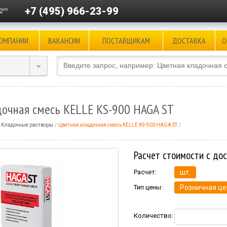
+7 (495) 966-23-99
00
2
КОМПАНИИ
ВАКАНСИИ
ПОСТАВЩИКАМ
ДОСТАВКА
О
дочная смесь KELLE KS-900 HAGA ST
Кладочные растворы
Цветная кладочная смесь KELLE KS-900 HAGA ST
Расчет стоимости с до
Расчет:
шт.
Тип цены:
Розничная це
Количество: