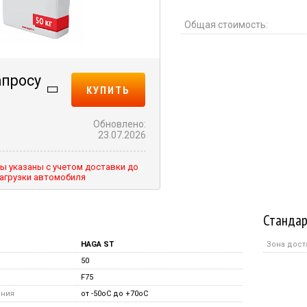
Общая стоимость:
апросу
КУПИТЬ
Обновлено:
23.07.2026
ы указаны с учетом доставки до
агрузки автомобиля
Стандар
HAGA ST
Зона дост
50
F75
ения
от -50оС до +70оС