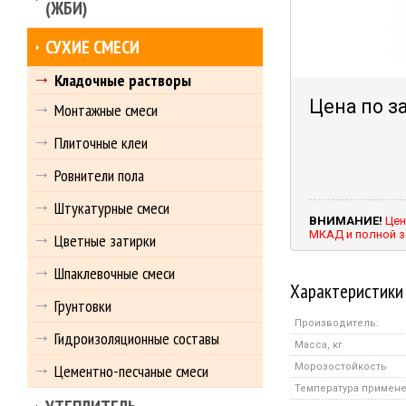
(ЖБИ)
СУХИЕ СМЕСИ
Кладочные растворы
Цена по з
Монтажные смеси
Плиточные клеи
Ровнители пола
Штукатурные смеси
ВНИМАНИЕ!
Цен
МКАД и полной з
Цветные затирки
Шпаклевочные смеси
Характеристики
Грунтовки
Производитель:
Гидроизоляционные составы
Масса, кг
Цементно-песчаные смеси
Морозостойкость
Температура примен