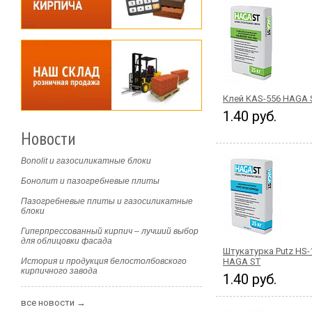
Клей KAS-556 HAGA 
1.40 руб.
Новости
Bonolit и газосиликатные блоки
Бонолит и пазогребневые плиты
Пазогребневые плиты и газосиликатные
блоки
Гиперпрессованный кирпич – лучший выбор
для облицовки фасада
Штукатурка Putz HS-
История и продукция белостолбовского
HAGA ST
кирпичного завода
1.40 руб.
все новости →