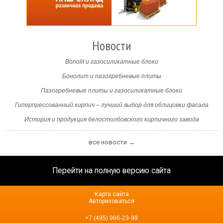
Новости
Bonolit и газосиликатные блоки
Бонолит и пазогребневые плиты
Пазогребневые плиты и газосиликатные блоки
Гиперпрессованный кирпич – лучший выбор для облицовки фасада
История и продукция белостолбовского кирпичного завода
все новости →
Перейти на полную версию сайта
Карта сайта
Авторизоваться
+7 (495) 966-23-99