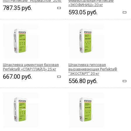
пол Perfekta® "Нормаслой" 20 кг
универсальная Perfekta®
«ЭКОФИНИШ» 20 кг
787.35 руб.
593.05 руб.
Шпаклевка цементная базовая
Шпаклевка гипсовая
Perfekta® «СТАР ГЛАЙД» 25 кг
выравнивающая Perfekta®
"ЭКОСТАРТ" 20 кг
667.00 руб.
556.80 руб.