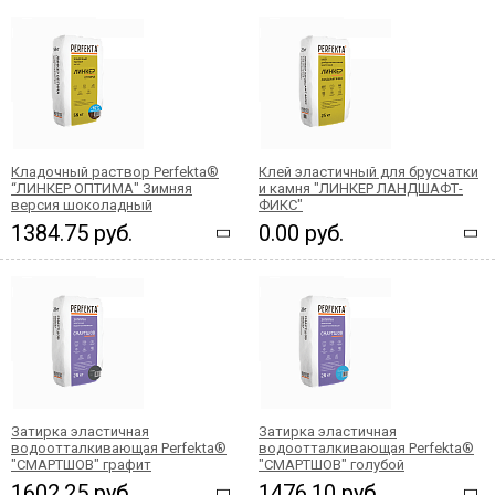
Кладочный раствор Perfekta®
Клей эластичный для брусчатки
“ЛИНКЕР ОПТИМА" Зимняя
и камня "ЛИНКЕР ЛАНДШАФТ-
версия шоколадный
ФИКС"
1384.75 руб.
0.00 руб.
Затирка эластичная
Затирка эластичная
водоотталкивающая Perfekta®
водоотталкивающая Perfekta®
"СМАРТШОВ" графит
"СМАРТШОВ" голубой
1602.25 руб.
1476.10 руб.