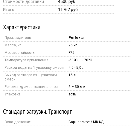
Стоимость доставки
4500 руб.
Итого
11762 руб.
Характеристики
Производитель:
Perfekta
Масса, кг
25 кг
Морозостойкость
F75
Температура применения
-50?С … +70?С
Расход воды на 1 упаковку смеси
4,0 - 5,0 л
Выход раствора из 1 упаковки
15 л
смеси
Рекомендуемая толщина слоя
5 – 30 мм
Упаковка
есть
Стандарт загрузки. Транспорт
Зона доставки:
Варшавское / МКАД