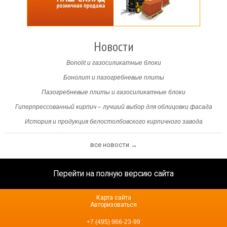
Новости
Bonolit и газосиликатные блоки
Бонолит и пазогребневые плиты
Пазогребневые плиты и газосиликатные блоки
Гиперпрессованный кирпич – лучший выбор для облицовки фасада
История и продукция белостолбовского кирпичного завода
все новости →
Перейти на полную версию сайта
Карта сайта
Авторизоваться
+7 (495) 966-23-99