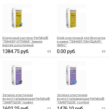
Кладочный раствор Perfekta®
Клей эластичный для брусчатки
“ЛИНКЕР ОПТИМА" Зимняя
и камня "ЛИНКЕР ЛАНДШАФТ-
версия шоколадный
ФИКС"
1384.75 руб.
0.00 руб.
Затирка эластичная
Затирка эластичная
водоотталкивающая Perfekta®
водоотталкивающая Perfekta®
"СМАРТШОВ" графит
"СМАРТШОВ" голубой
1602.25 руб.
1476.10 руб.