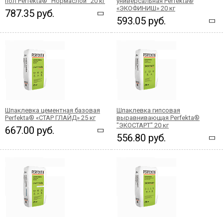
пол Perfekta® "Нормаслой" 20 кг
универсальная Perfekta®
«ЭКОФИНИШ» 20 кг
787.35 руб.
593.05 руб.
Шпаклевка цементная базовая
Шпаклевка гипсовая
Perfekta® «СТАР ГЛАЙД» 25 кг
выравнивающая Perfekta®
"ЭКОСТАРТ" 20 кг
667.00 руб.
556.80 руб.