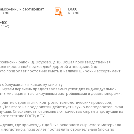
Таможенный сертификат
D600
0.13 мб)
(0.12 мб)
D400
0.15 мб)
жинский район, д. Обухово. д 1Б. Общая производственная
альтированной подъездной дорогой и площадкой для
 что позволяет постоянно иметь в наличии широкий ассортимент
о обслуживания каждому клиенту.
ширяем перечень предоставляемых услуг для индивидуальной,
стными лицами, так с крупными застройщиками и девеллоперами.
риятие стремится к контролю технологических процессов,
. Для этого на предприятии действует научно-исследовательская
дукции. Cпециалисты отслеживают качество сырья и продукции на
 соответствие ГОСТу и ТУ
ждения, где происходит добыча основного сырьевого материала
ой логистикой, позволяет поставлять строительные блоки по