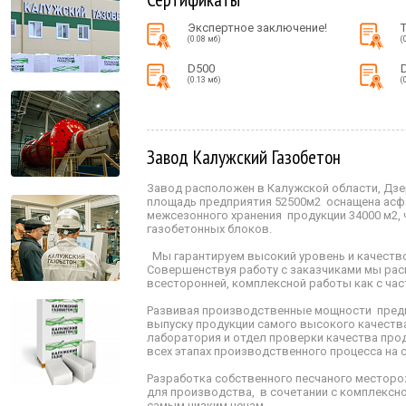
Экспертное заключение!
(0.08 мб)
(
D500
(0.13 мб)
(
Завод Калужский Газобетон
Завод расположен в Калужской области, Дзер
площадь предприятия 52500м2 оснащена асф
межсезонного хранения продукции 34000 м2,
газобетонных блоков.
Мы гарантируем высокий уровень и качеств
Совершенствуя работу с заказчиками мы рас
всесторонней, комплексной работы как с ча
Развивая производственные мощности предп
выпуску продукции самого высокого качества
лаборатория и отдел проверки качества про
всех этапах производственного процесса на
Разработка собственного песчаного месторо
для производства, в сочетании с комплексн
самым низким ценам.