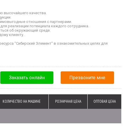
ию высочайшего качества.
укции.
аимовыгодные отношения с партнерами.
для реализации потенциала каждого сотрудника.
иться об окружающей среде.
дому клиенту.
есурса "Сибирский Элемент" в ознакомительных целях для
Заказать онлайн
Презвоните мне
КОЛИЧЕСТВО НА МАШИНЕ
РОЗНИЧНАЯ ЦЕНА
ОПТОВАЯ ЦЕНА