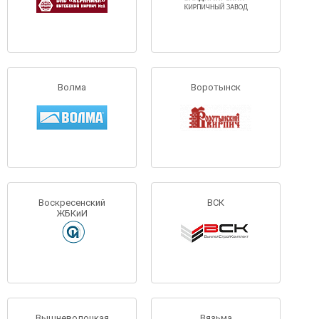
Волма
Воротынск
Воскресенский
ВСК
ЖБКиИ
Вышневолоцкая
Вязьма