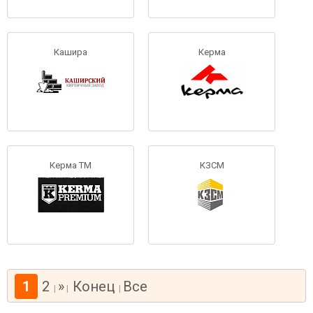
Кашира
Керма
Керма ТМ
КЗСМ
1
2
»
Конец
Все
|
|
|