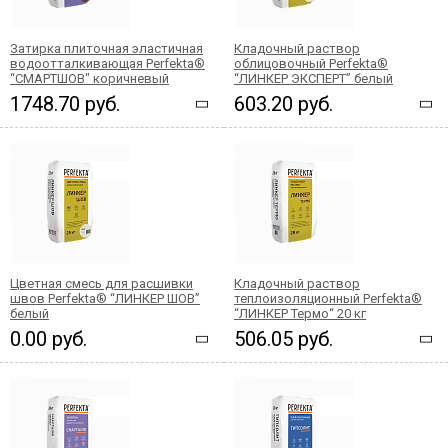
Затирка плиточная эластичная
Кладочный раствор
водоотталкивающая Perfekta®
облицовочный Perfekta®
“СМАРТШОВ" коричневый
“ЛИНКЕР ЭКСПЕРТ” белый
1748.70 руб.
603.20 руб.
Цветная смесь для расшивки
Кладочный раствор
швов Perfekta® “ЛИНКЕР ШОВ”
теплоизоляционный Perfekta®
белый
“ЛИНКЕР Термо“ 20 кг
0.00 руб.
506.05 руб.