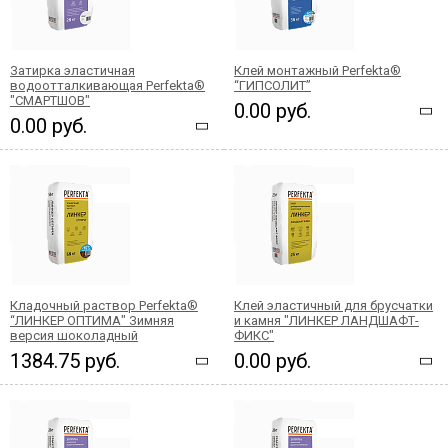
Затирка эластичная
Клей монтажный Perfekta®
водоотталкивающая Perfekta®
“ГИПСОЛИТ”
"СМАРТШОВ"
0.00 руб.
0.00 руб.
Кладочный раствор Perfekta®
Клей эластичный для брусчатки
“ЛИНКЕР ОПТИМА" Зимняя
и камня "ЛИНКЕР ЛАНДШАФТ-
версия шоколадный
ФИКС"
1384.75 руб.
0.00 руб.