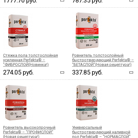
1777.70 руб.
787.35 руб.
Стяжка пола толстослойная
Ровнитель толстослойный
усиленная Perfekta® –
быстротвердеющий Perfekta® –
"ФИБРОСЛОЙ(Новинка!)
"БЕТАСЛОЙ"(Новая рецептура!)
274.05 руб.
337.85 руб.
Ровнитель высокопрочный
Универсальный
Perfekta® – "ПРОФИСЛОЙ"
быстротвердеющий наливной
(Новая рецептура!)
пол Perfekta® – "НОРМАСЛОЙ"