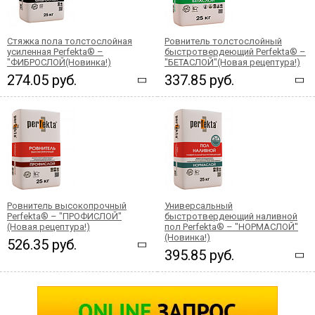
Стяжка пола толстослойная
Ровнитель толстослойный
усиленная Perfekta® –
быстротвердеющий Perfekta® –
"ФИБРОСЛОЙ(Новинка!)
"БЕТАСЛОЙ"(Новая рецептура!)
274.05 руб.
337.85 руб.
Ровнитель высокопрочный
Универсальный
Perfekta® – "ПРОФИСЛОЙ"
быстротвердеющий наливной
(Новая рецептура!)
пол Perfekta® – "НОРМАСЛОЙ"
(Новинка!)
526.35 руб.
395.85 руб.