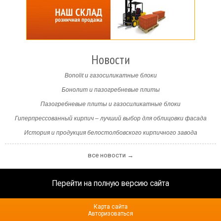
Новости
Bonolit и газосиликатные блоки
Бонолит и пазогребневые плиты
Пазогребневые плиты и газосиликатные блоки
Гиперпрессованный кирпич – лучший выбор для облицовки фасада
История и продукция белостолбовского кирпичного завода
все новости →
Перейти на полную версию сайта
Карта сайта
Авторизоваться