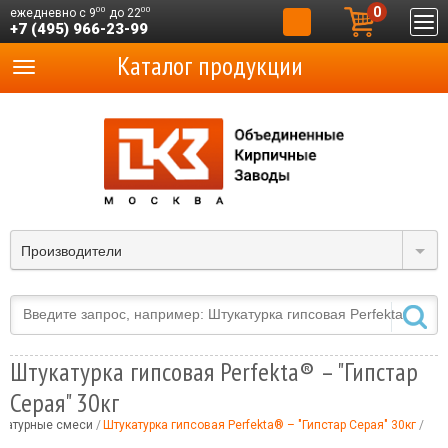
0
00
00
ежедневно с 9
до 22
+7 (495) 966-23-99
Каталог продукции
Производители
Штукатурка гипсовая Perfekta® – "Гипстар
Серая" 30кг
катурные смеси
Штукатурка гипсовая Perfekta® – "Гипстар Серая" 30кг