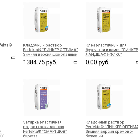
fekta®
Кладочный раствор
Клей эластичный для
Perfekta® “ЛИНКЕР ОПТИМА"
брусчатки и камня "ЛИНКЕР
Зимняя версия шоколадный
ЛАНДШАФТ-ФИКС"
1384.75 руб.
0.00 руб.
Затирка эластичная
Кладочный раствор
водоотталкивающая
Perfekta® "ЛИНКЕР ОПТИМ
я
Perfekta® "СМАРТШОВ"
Зимняя версия кремово-
В"
бирюза
бежевый