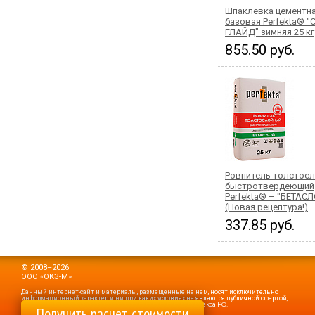
Шпаклевка цементн
базовая Perfekta® "
ГЛАЙД" зимняя 25 кг
855.50 руб.
Ровнитель толстос
быстротвердеющий
Perfekta® – "БЕТАС
(Новая рецептура!)
337.85 руб.
© 2008–2026
ООО «ОКЗ-М»
Данный интернет-сайт и материалы, размещенные на нем, носят исключительно
информационный характер и ни при каких условиях не являются публичной офертой,
определяемой положениями статьи 437 Гражданского кодекса РФ.
Получить расчет стоимости