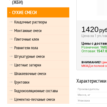
(ЖБИ)
СУХИЕ СМЕСИ
Кладочные растворы
1420
руб
Монтажные смеси
Цена за 1 уп./с
Плиточные клеи
Цены с достав
Ровнители пола
Розничная:
160
Оптовая:
1547.
Штукатурные смеси
ВНИМАНИЕ!
Цен
Цветные затирки
МКАД и полной з
Шпаклевочные смеси
Характеристики
Грунтовки
Производитель:
Гидроизоляционные составы
Масса, кг
Цементно-песчаные смеси
Упаковка