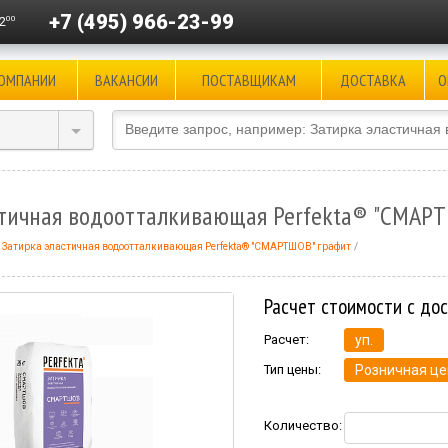
+7 (495) 966-23-99
00
2
КОМПАНИИ
ВАКАНСИИ
ПОСТАВЩИКАМ
ДОСТАВКА
О
стичная водоотталкивающая Perfekta® "СМАР
Затирка эластичная водоотталкивающая Perfekta® "СМАРТШОВ" графит
Расчет стоимости с до
Расчет:
уп.
Тип цены:
Розничная це
Количество: