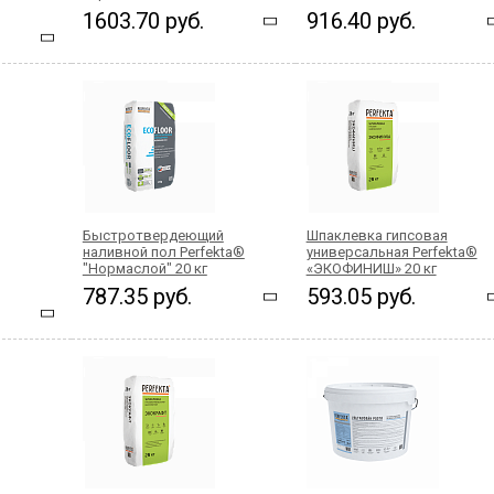
1603.70 руб.
916.40 руб.
Быстротвердеющий
Шпаклевка гипсовая
наливной пол Perfekta®
универсальная Perfekta®
"Нормаслой" 20 кг
«ЭКОФИНИШ» 20 кг
787.35 руб.
593.05 руб.