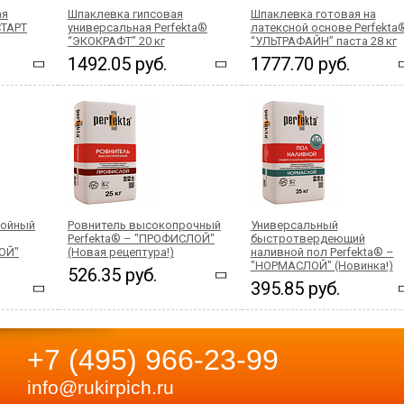
ая
Шпаклевка гипсовая
Шпаклевка готовая на
СТАРТ
универсальная Perfekta®
латексной основе Perfekta
“ЭКОКРАФТ” 20 кг
“УЛЬТРАФАЙН” паста 28 кг
1492.05 руб.
1777.70 руб.
лойный
Ровнитель высокопрочный
Универсальный
Perfekta® – "ПРОФИСЛОЙ"
быстротвердеющий
ЛОЙ"
(Новая рецептура!)
наливной пол Perfekta® –
"НОРМАСЛОЙ" (Новинка!)
526.35 руб.
395.85 руб.
+7 (495) 966-23-99
info@rukirpich.ru