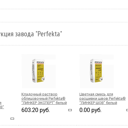
кция завода "Perfekta"
Кладочный раствор
Цветная смесь для
облицовочный Perfekta®
расшивки швов Perfekta®
я
“ЛИНКЕР ЭКСПЕРТ” белый
“ЛИНКЕР ШОВ” белый
В"
603.20 руб.
0.00 руб.