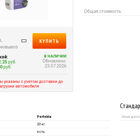
Общая стоимость:
.
КУПИТЬ
амовывоз
В НАЛИЧИИ
кой:
Обновлено:
2.25
руб.
23.07.2026
00
руб.
ы указаны с учетом доставки до
агрузки автомобиля
Стандар
Perfekta
Зона дост
20 кг
есть