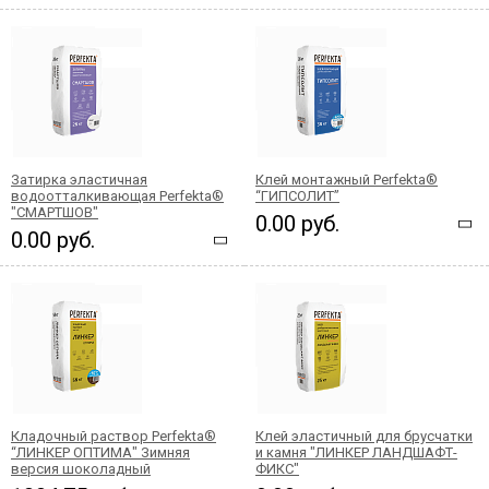
Затирка эластичная
Клей монтажный Perfekta®
водоотталкивающая Perfekta®
“ГИПСОЛИТ”
"СМАРТШОВ"
0.00 руб.
0.00 руб.
Кладочный раствор Perfekta®
Клей эластичный для брусчатки
“ЛИНКЕР ОПТИМА" Зимняя
и камня "ЛИНКЕР ЛАНДШАФТ-
версия шоколадный
ФИКС"