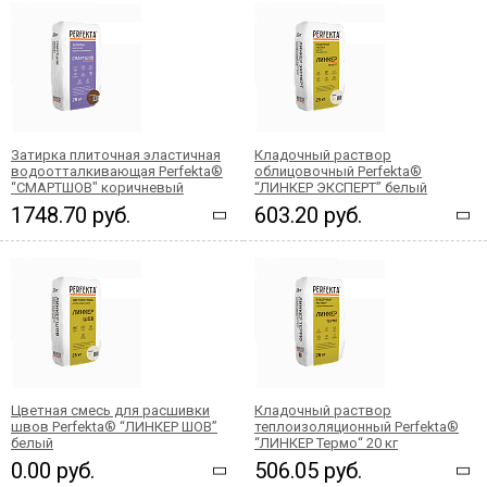
Затирка плиточная эластичная
Кладочный раствор
водоотталкивающая Perfekta®
облицовочный Perfekta®
“СМАРТШОВ" коричневый
“ЛИНКЕР ЭКСПЕРТ” белый
1748.70 руб.
603.20 руб.
Цветная смесь для расшивки
Кладочный раствор
швов Perfekta® “ЛИНКЕР ШОВ”
теплоизоляционный Perfekta®
белый
“ЛИНКЕР Термо“ 20 кг
0.00 руб.
506.05 руб.