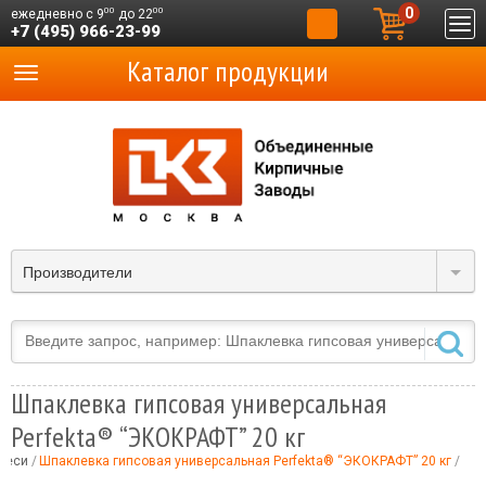
0
00
00
ежедневно с 9
до 22
+7 (495) 966-23-99
Каталог продукции
Производители
Шпаклевка гипсовая универсальная
Perfekta® “ЭКОКРАФТ” 20 кг
меси
Шпаклевка гипсовая универсальная Perfekta® “ЭКОКРАФТ” 20 кг