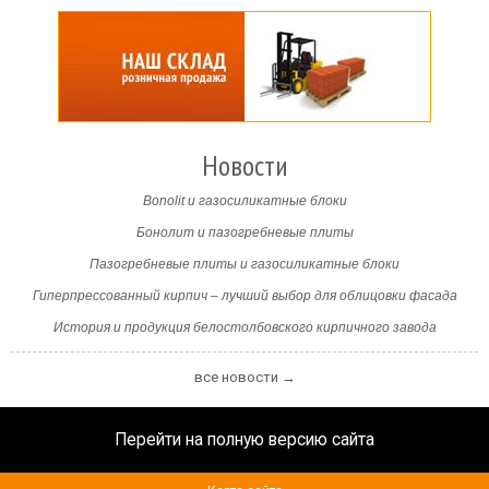
Новости
Bonolit и газосиликатные блоки
Бонолит и пазогребневые плиты
Пазогребневые плиты и газосиликатные блоки
Гиперпрессованный кирпич – лучший выбор для облицовки фасада
История и продукция белостолбовского кирпичного завода
все новости →
Перейти на полную версию сайта