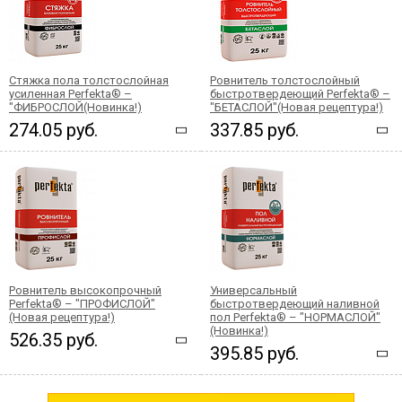
Стяжка пола толстослойная
Ровнитель толстослойный
усиленная Perfekta® –
быстротвердеющий Perfekta® –
"ФИБРОСЛОЙ(Новинка!)
"БЕТАСЛОЙ"(Новая рецептура!)
274.05 руб.
337.85 руб.
Ровнитель высокопрочный
Универсальный
Perfekta® – "ПРОФИСЛОЙ"
быстротвердеющий наливной
(Новая рецептура!)
пол Perfekta® – "НОРМАСЛОЙ"
(Новинка!)
526.35 руб.
395.85 руб.