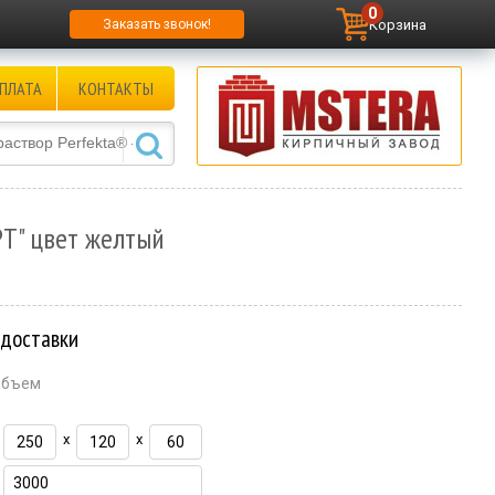
0
Корзина
Заказать звонок!
ПЛАТА
КОНТАКТЫ
Т" цвет желтый
 доставки
объем
x
x