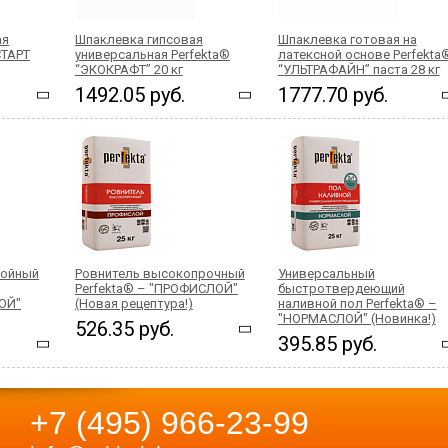
ая
Шпаклевка гипсовая
Шпаклевка готовая на
СТАРТ
универсальная Perfekta®
латексной основе Perfekta
“ЭКОКРАФТ” 20 кг
“УЛЬТРАФАЙН” паста 28 кг
1492.05 руб.
1777.70 руб.
лойный
Ровнитель высокопрочный
Универсальный
Perfekta® – "ПРОФИСЛОЙ"
быстротвердеющий
ЛОЙ"
(Новая рецептура!)
наливной пол Perfekta® –
"НОРМАСЛОЙ" (Новинка!)
526.35 руб.
395.85 руб.
+7 (495) 966-23-99