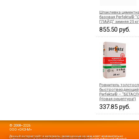
Шпаклевка цементн
базовая Perfekta® "
ГЛАЙД" зимняя 25 кг
855.50 руб.
Ровнитель толстос
быстротвердеющий
Perfekta® – "БЕТАС
(Новая рецептура!)
337.85 руб.
© 2008–2026
ООО «ОКЗ-М»
Данный интернет-сайт и материалы, размещенные на нем, носят исключительно