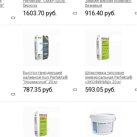
я
Perfekta® "СМАРТШОВ"
Зимняя версия кремово-
В"
бирюза
бежевый
1603.70 руб.
916.40 руб.
Быстротвердеющий
Шпаклевка гипсовая
наливной пол Perfekta®
универсальная Perfekta®
"Нормаслой" 20 кг
«ЭКОФИНИШ» 20 кг
787.35 руб.
593.05 руб.