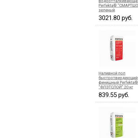
водоотталкивающа
Perfekta® "СМАРТШО
зеленый
3021.80 руб.
Наливной пол
быстротвердеющий
финишный Perfekta®
“ФЛЭТСЛОЙ” 20 кг
839.55 руб.