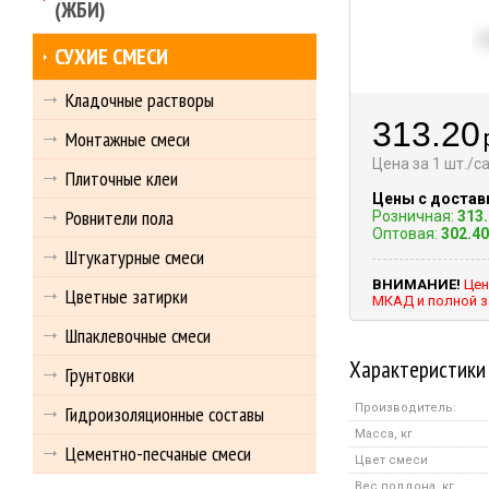
(ЖБИ)
СУХИЕ СМЕСИ
Кладочные растворы
313.20
Монтажные смеси
Цена за 1 шт./
Плиточные клеи
Цены с достав
Ровнители пола
Розничная:
313
Оптовая:
302.40
Штукатурные смеси
ВНИМАНИЕ!
Цен
Цветные затирки
МКАД и полной з
Шпаклевочные смеси
Характеристики
Грунтовки
Производитель:
Гидроизоляционные составы
Масса, кг
Цементно-песчаные смеси
Цвет смеси
Вес поддона, кг