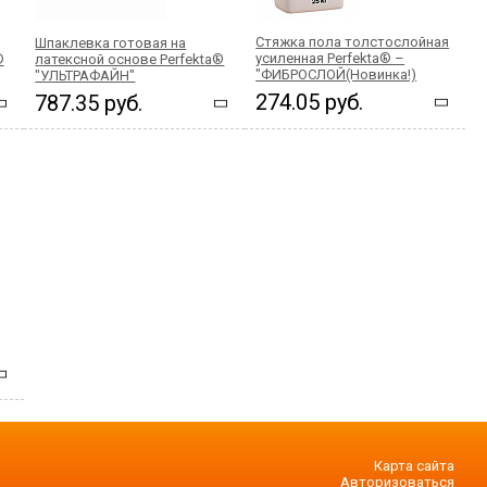
Стяжка пола толстослойная
Шпаклевка готовая на
усиленная Perfekta® –
®
латексной основе Perfekta®
"ФИБРОСЛОЙ(Новинка!)
"УЛЬТРАФАЙН"
274.05 руб.
787.35 руб.
Карта сайта
Авторизоваться