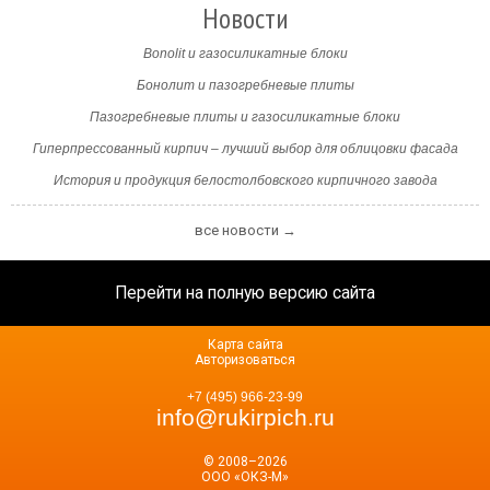
Новости
Bonolit и газосиликатные блоки
Бонолит и пазогребневые плиты
Пазогребневые плиты и газосиликатные блоки
Гиперпрессованный кирпич – лучший выбор для облицовки фасада
История и продукция белостолбовского кирпичного завода
все новости →
Перейти на полную версию сайта
Карта сайта
Авторизоваться
+7 (495) 966-23-99
info@rukirpich.ru
© 2008–2026
ООО «ОКЗ-М»