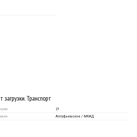
т загрузки. Транспорт
орма
21
авки:
Алтуфьевское / МКАД