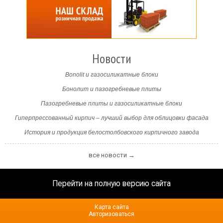
Новости
Bonolit и газосиликатные блоки
Бонолит и пазогребневые плиты
Пазогребневые плиты и газосиликатные блоки
Гиперпрессованный кирпич – лучший выбор для облицовки фасада
История и продукция белостолбовского кирпичного завода
все новости →
Перейти на полную версию сайта
Карта сайта
Авторизоваться