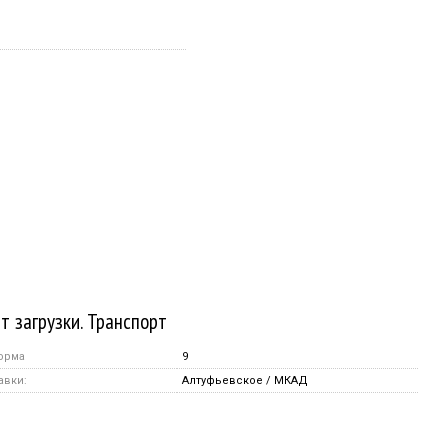
т загрузки. Транспорт
орма
9
авки:
Алтуфьевское / МКАД