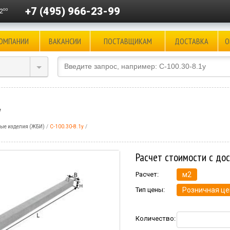
+7 (495) 966-23-99
00
2
КОМПАНИИ
ВАКАНСИИ
ПОСТАВЩИКАМ
ДОСТАВКА
О
у
ые изделия (ЖБИ)
С-100.30-8.1у
Расчет стоимости с до
Расчет:
м2
Тип цены:
Розничная це
Количество: