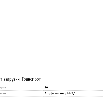
т загрузки. Транспорт
орма
10
авки:
Алтуфьевское / МКАД