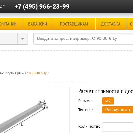
+7 (495) 966-23-99
00
2
КОМПАНИИ
ВАКАНСИИ
ПОСТАВЩИКАМ
ДОСТАВКА
О
ые изделия (ЖБИ)
С-90-30-6.1у
Расчет стоимости с до
Расчет:
м2
Тип цены:
Розничная це
Количество: