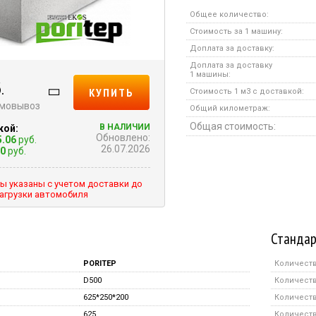
Общее количество:
Стоимость за 1 машину:
Доплата за доставку:
Доплата за доставку
1 машины:
.
КУПИТЬ
Стоимость 1 м3 с доставкой:
амовывоз
Общий километраж:
Общая стоимость:
В НАЛИЧИИ
кой:
Обновлено:
5.06
руб.
26.07.2026
50
руб.
ы указаны с учетом доставки до
агрузки автомобиля
Стандар
PORITEP
Количеств
D500
Количеств
625*250*200
Количеств
625
Количеств