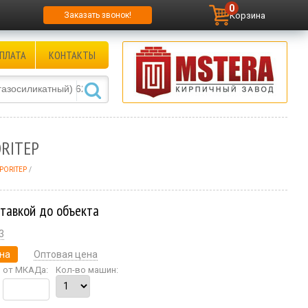
0
Корзина
Заказать звонок!
ПЛАТА
КОНТАКТЫ
ORITEP
 PORITEP
ставкой до объекта
3
на
Оптовая цена
от МКАДа:
Кол-во машин: