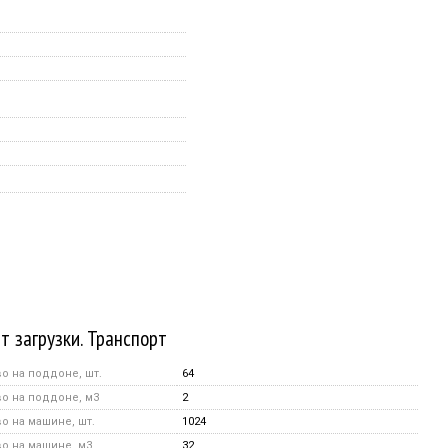
т загрузки. Транспорт
о на поддоне, шт.
64
о на поддоне, м3
2
о на машине, шт.
1024
о на машине, м3
32