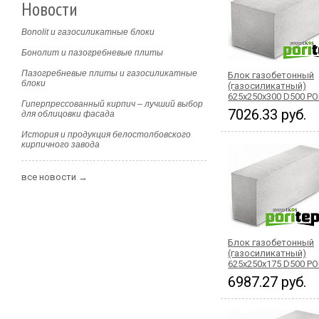
Новости
Bonolit и газосиликатные блоки
Бонолит и пазогребневые плиты
Пазогребневые плиты и газосиликатные
Блок газобетонный
блоки
(газосиликатный)
625x250x300 D500 PO
Гиперпрессованный кирпич – лучший выбор
7026.33 руб.
для облицовки фасада
История и продукция белостолбовского
кирпичного завода
все новости →
Блок газобетонный
(газосиликатный)
625x250x175 D500 PO
6987.27 руб.