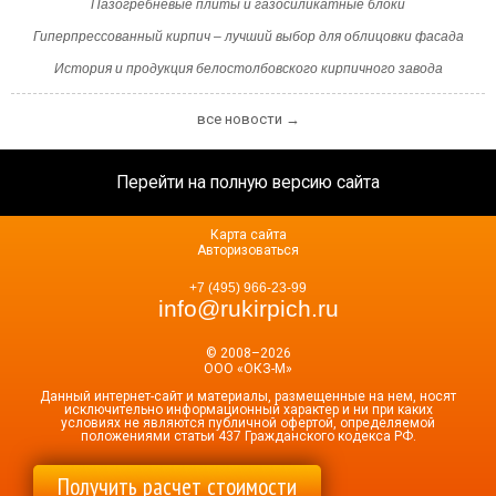
Пазогребневые плиты и газосиликатные блоки
Гиперпрессованный кирпич – лучший выбор для облицовки фасада
История и продукция белостолбовского кирпичного завода
все новости →
Перейти на полную версию сайта
Карта сайта
Авторизоваться
+7 (495) 966-23-99
info@rukirpich.ru
© 2008–2026
ООО «ОКЗ-М»
Данный интернет-сайт и материалы, размещенные на нем, носят
исключительно информационный характер и ни при каких
условиях не являются публичной офертой, определяемой
положениями статьи 437 Гражданского кодекса РФ.
Получить расчет стоимости