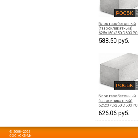
Блок газобетонный
(газосиликатный)
625x150x250 D600 Р
588.50 руб.
Блок газобетонный
(газосиликатный)
625x375x250 D500 Р
626.06 руб.
© 2008–2026
ООО «ОКЗ-М»