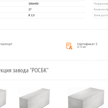
200x400
Поддонов 
27
Количество
B 2,5
Зона дост
 паспорт
Сертификат 2
(0.13 мб)
кция завода "РОСБК"