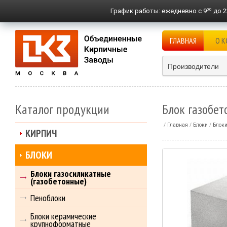
00
График работы:
ежедневно с 9
до 2
ГЛАВНАЯ
О 
Производители
Каталог продукции
Блок газобе
Главная
Блоки
Блоки
КИРПИЧ
БЛОКИ
Блоки газосиликатные
(газобетонные)
Пеноблоки
Блоки керамические
крупноформатные