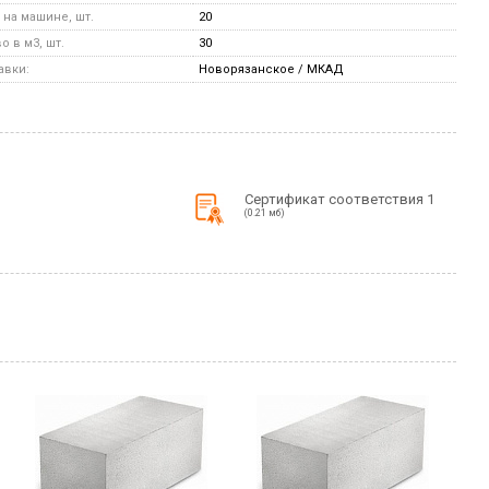
на машине, шт.
20
 в м3, шт.
30
авки:
Новорязанское / МКАД
Сертификат соответствия 1
(0.21 мб)