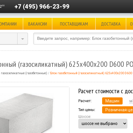
+7 (495) 966-23-99
00
2
КОМПАНИИ
ВАКАНСИИ
ПОСТАВЩИКАМ
ДОСТАВКА
О
тонный (газосиликатный) 625x400x200 D600 Р
 газосиликатные (газобетонные)
Блок газобетонный (газосиликатный) 625x400x200 D60
Расчет стоимости с до
Расчет:
Машин
м
Тип цены:
Розничная це
Шоссе: