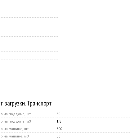
т загрузки. Транспорт
о на поддоне, шт.
30
о на поддоне, м3
1.5
о на машине, шт.
600
о на машине, м3
30