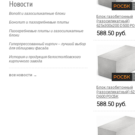
Новости
Bonolit и газосиликатные блоки
Блок газобетонный
(газосиликатный)
Бонолит и пазогребневые плиты
625x300x200 D500 Р
Пазогребневые плиты и газосиликатные
588.50 руб.
блоки
Гиперпрессованный кирпич – лучший выбор
для облицовки фасада
История и продукция белостолбовского
кирпичного завода
все новости →
Блок газобетонный
(газосиликатный) 62
D600 РОСБК
588.50 руб.