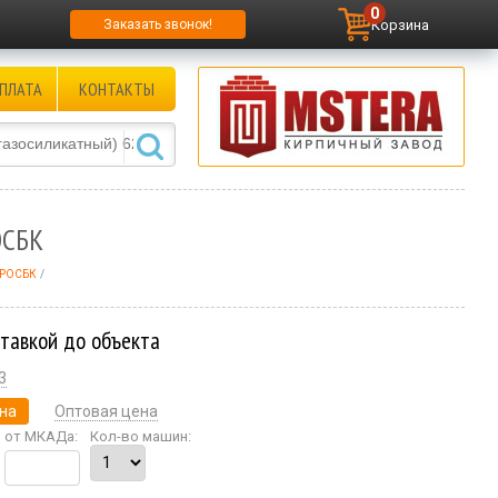
0
Корзина
Заказать звонок!
ПЛАТА
КОНТАКТЫ
ОСБК
0 РОСБК
ставкой до объекта
3
на
Оптовая цена
от МКАДа:
Кол-во машин: