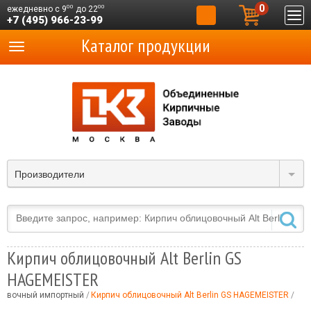
0
00
00
ежедневно с 9
до 22
+7 (495) 966-23-99
Каталог продукции
Производители
Кирпич облицовочный Alt Berlin GS
HAGEMEISTER
цовочный импортный
Кирпич облицовочный Alt Berlin GS HAGEMEISTER