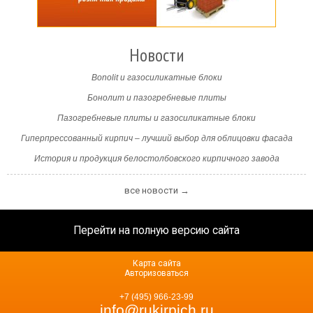
Новости
Bonolit и газосиликатные блоки
Бонолит и пазогребневые плиты
Пазогребневые плиты и газосиликатные блоки
Гиперпрессованный кирпич – лучший выбор для облицовки фасада
История и продукция белостолбовского кирпичного завода
все новости →
Перейти на полную версию сайта
Карта сайта
Авторизоваться
+7 (495) 966-23-99
info@rukirpich.ru