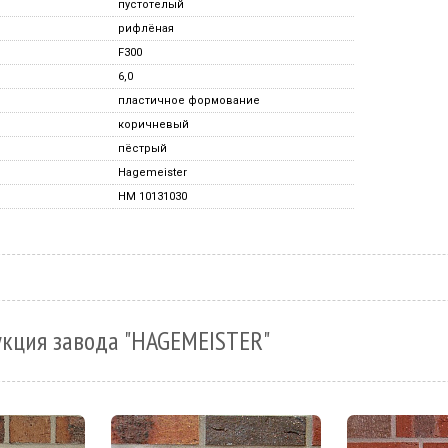
пустотелый
рифлёная
F300
6,0
пластичное формование
коричневый
пёстрый
Hagemeister
HM 10131030
укция завода "HAGEMEISTER"