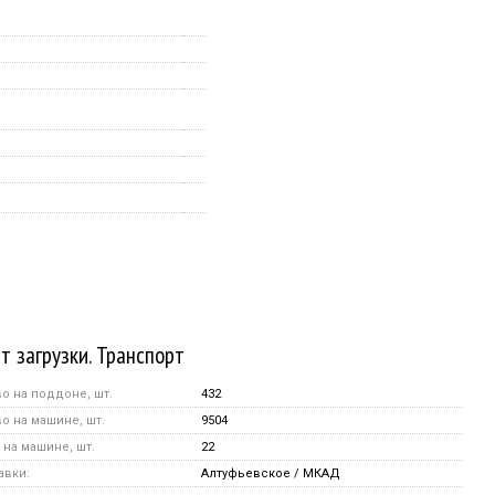
т загрузки. Транспорт
о на поддоне, шт.
432
о на машине, шт.
9504
на машине, шт.
22
авки:
Алтуфьевское / МКАД