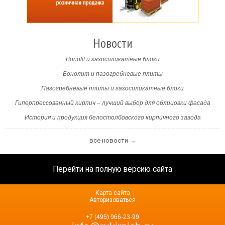
Новости
Bonolit и газосиликатные блоки
Бонолит и пазогребневые плиты
Пазогребневые плиты и газосиликатные блоки
Гиперпрессованный кирпич – лучший выбор для облицовки фасада
История и продукция белостолбовского кирпичного завода
все новости →
Перейти на полную версию сайта
Карта сайта
Авторизоваться
+7 (495) 966-23-99