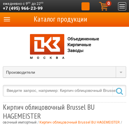
0
00
00
ежедневно с 9
до 22
+7 (495) 966-23-99
Каталог продукции
Производители
Кирпич облицовочный Brussel BU
HAGEMEISTER
ицовочный импортный
Кирпич облицовочный Brussel BU HAGEMEISTER