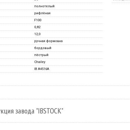
полнотелый
рифлёная
F100
0,82
12,0
ручная формовка
бордовый
пёстрый
Chailey
IB A4516A
кция завода "IBSTOCK"