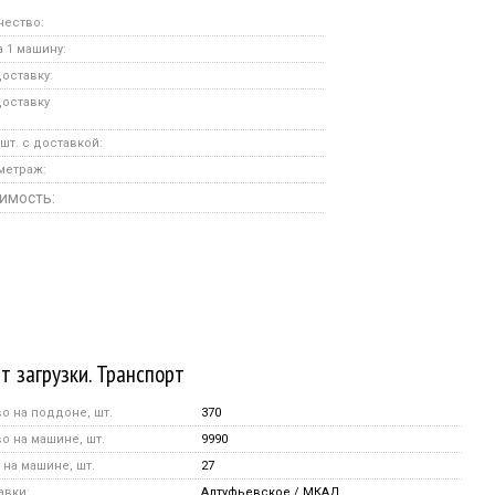
чество:
 1 машину:
оставку:
доставку
шт. с доставкой:
метраж:
имость:
т загрузки. Транспорт
о на поддоне, шт.
370
о на машине, шт.
9990
на машине, шт.
27
авки:
Алтуфьевское / МКАД