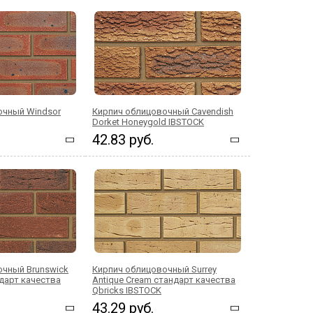
очный Windsor
Кирпич облицовочный Cavendish
Dorket Honeygold IBSTOCK
42.83 руб.
очный Brunswick
Кирпич облицовочный Surrey
ндарт качества
Antique Cream стандарт качества
Qbricks IBSTOCK
43.29 руб.