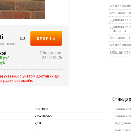
Общее коли
Стоимость за
Доплата за д
Доплата за 
1 машины:
б.
КУПИТЬ
Стоимость 1 
самовывоз
Общий кило
Общая сто
Обновлено:
кой:
24.07.2026
0
руб.
уб.
ы указаны с учетом доставки до
агрузки автомобиля
Стандар
IBSTOCK
Количеств
215x102x65
Количеств
2,10
Поддонов 
BS
Зона дост