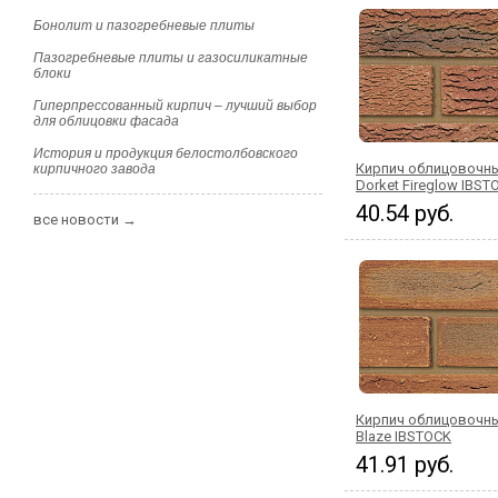
Бонолит и пазогребневые плиты
Пазогребневые плиты и газосиликатные
блоки
Гиперпрессованный кирпич – лучший выбор
для облицовки фасада
История и продукция белостолбовского
Кирпич облицовочны
кирпичного завода
Dorket Fireglow IBST
40.54 руб.
все новости →
Кирпич облицовочн
Blaze IBSTOCK
41.91 руб.