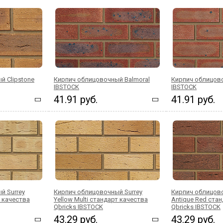
й Clipstone
Кирпич облицовочный Balmoral
Кирпич облицов
IBSTOCK
IBSTOCK
41.91 руб.
41.91 руб.
й Surrey
Кирпич облицовочный Surrey
Кирпич облицов
т качества
Yellow Multi стандарт качества
Antique Red ста
Qbricks IBSTOCK
Qbricks IBSTOCK
43.29 руб.
43.29 руб.