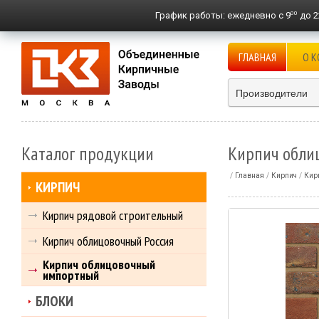
00
График работы:
ежедневно с 9
до 2
ГЛАВНАЯ
О 
Производители
Каталог продукции
Кирпич облиц
Главная
Кирпич
Кир
КИРПИЧ
Кирпич рядовой строительный
Кирпич облицовочный Россия
Кирпич облицовочный
импортный
БЛОКИ