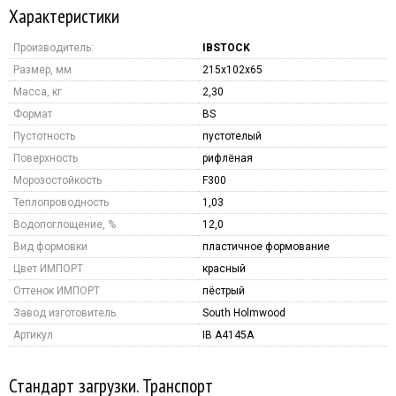
Характеристики
Производитель:
IBSTOCK
Размер, мм
215x102x65
Масса, кг
2,30
Формат
BS
Пустотность
пустотелый
Поверхность
рифлёная
Морозостойкость
F300
Теплопроводность
1,03
Водопоглощение, %
12,0
Вид формовки
пластичное формование
Цвет ИМПОРТ
красный
Оттенок ИМПОРТ
пёстрый
Завод изготовитель
South Holmwood
Артикул
IB A4145A
Стандарт загрузки. Транспорт