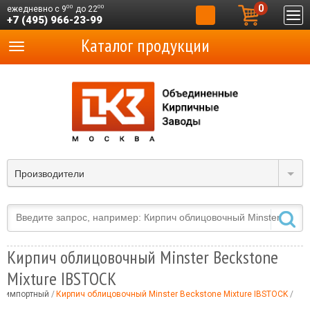
0
00
00
ежедневно с 9
до 22
+7 (495) 966-23-99
Каталог продукции
Производители
Кирпич облицовочный Minster Beckstone
Mixture IBSTOCK
й импортный
Кирпич облицовочный Minster Beckstone Mixture IBSTOCK