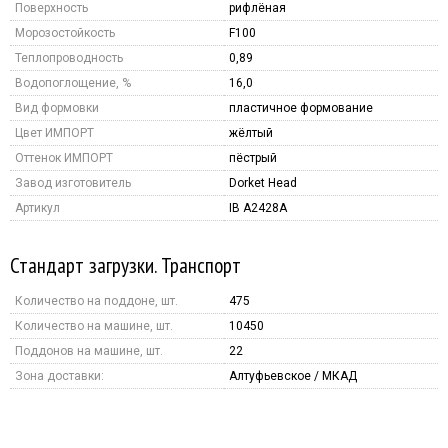
Поверхность
рифлёная
Морозостойкость
F100
Теплопроводность
0,89
Водопоглощение, %
16,0
Вид формовки
пластичное формование
Цвет ИМПОРТ
жёлтый
Оттенок ИМПОРТ
пёстрый
Завод изготовитель
Dorket Head
Артикул
IB A2428A
Стандарт загрузки. Транспорт
Количество на поддоне, шт.
475
Количество на машине, шт.
10450
Поддонов на машине, шт.
22
Зона доставки:
Алтуфьевское / МКАД