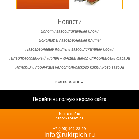
Новости
Bonolit и газосиликатные блоки
Бонолит и пазогребневые плиты
Пазогребневые плиты и газосиликатные блоки
Гиперпрессованный кирпич – лучший выбор для облицовки фасада
История и продукция белостолбовского кирпичного завода
все новости →
Перейти на полную версию сайта
Карта сайта
Авторизоваться
+7 (495) 966-23-99
info@rukirpich.ru