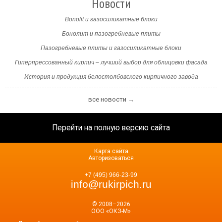
Новости
Bonolit и газосиликатные блоки
Бонолит и пазогребневые плиты
Пазогребневые плиты и газосиликатные блоки
Гиперпрессованный кирпич – лучший выбор для облицовки фасада
История и продукция белостолбовского кирпичного завода
все новости →
Перейти на полную версию сайта
Карта сайта
Авторизоваться
+7 (495) 966-23-99
info@rukirpich.ru
© 2008–2026
ООО «ОКЗ-М»