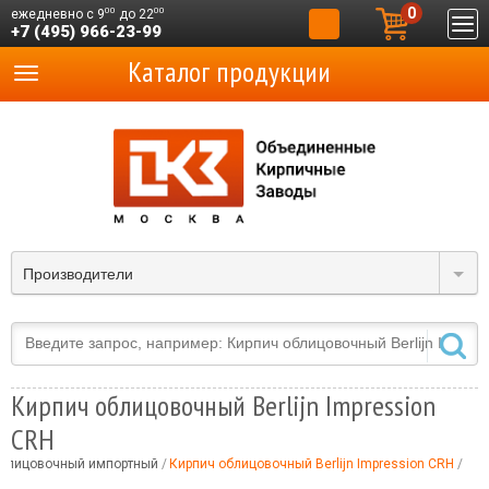
0
00
00
ежедневно с 9
до 22
+7 (495) 966-23-99
Каталог продукции
Производители
Кирпич облицовочный Berlijn Impression
CRH
облицовочный импортный
Кирпич облицовочный Berlijn Impression CRH