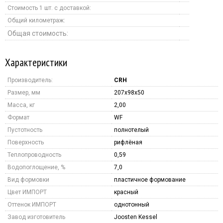
Стоимость 1 шт. с доставкой:
Общий километраж:
Общая стоимость:
Характеристики
Производитель:
CRH
Размер, мм
207x98x50
Масса, кг
2,00
Формат
WF
Пустотность
полнотелый
Поверхность
рифлёная
Теплопроводность
0,59
Водопоглощение, %
7,0
Вид формовки
пластичное формование
Цвет ИМПОРТ
красный
Оттенок ИМПОРТ
однотонный
Завод изготовитель
Joosten Kessel