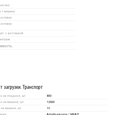
чество:
 1 машину:
оставку:
доставку
шт. с доставкой:
метраж:
имость:
т загрузки. Транспорт
о на поддоне, шт.
800
о на машине, шт.
12000
на машине, шт.
15
авки:
Алтуфьевское / МКАД