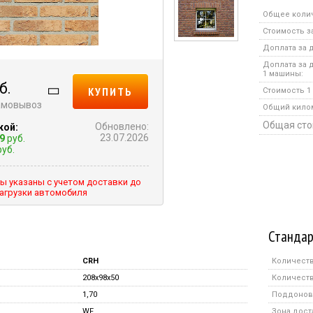
Общее коли
Стоимость за
Доплата за д
Доплата за 
1 машины:
б.
КУПИТЬ
Стоимость 1 
самовывоз
Общий кило
Общая сто
Обновлено:
кой:
23.07.2026
9
руб.
уб.
ы указаны с учетом доставки до
агрузки автомобиля
Стандар
CRH
Количеств
208x98x50
Количеств
1,70
Поддонов 
WF
Зона дост