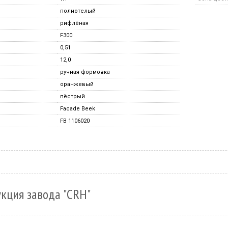
полнотелый
рифлёная
F300
0,51
12,0
ручная формовка
оранжевый
пёстрый
Facade Beek
FB 1106020
кция завода "CRH"