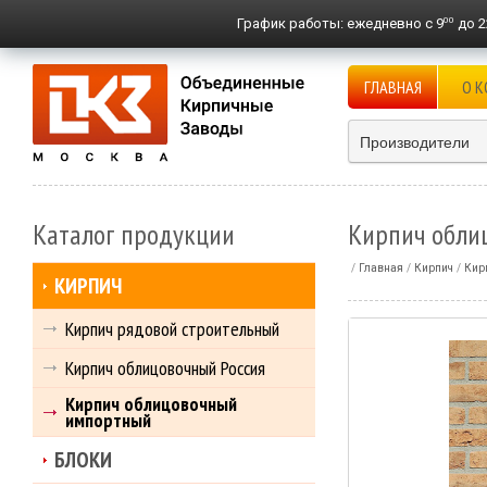
00
График работы:
ежедневно с 9
до 2
ГЛАВНАЯ
О 
Производители
Каталог продукции
Кирпич облиц
Главная
Кирпич
Кир
КИРПИЧ
Кирпич рядовой строительный
Кирпич облицовочный Россия
Кирпич облицовочный
импортный
БЛОКИ