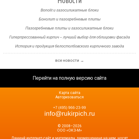
Новости
Bonolit и газосиликатные блоки
Бонолит и пазогребневые плиты
Пазогребневые плиты и газосиликатные блоки
Гиперпрессованный кирпич – лучший выбор для облицовки фасада
История и продукция белостолбовского кирпичного завода
все новости →
Перейти на полную версию сайта
Карта сайта
Авторизоваться
+7 (495) 966-23-99
info@rukirpich.ru
© 2008–2026
ООО «ОКЗ-М»
Данный интернет-сайт и материалы, размещенные на нем, носят