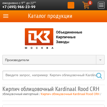
0
00
00
ежедневно с 9
до 22
+7 (495) 966-23-99
Каталог продукции
Производители
Кирпич облицовочный Kardinaal Rood CRH
ч облицовочный импортный
Кирпич облицовочный Kardinaal Rood CRH