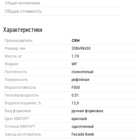
Общий километраж:
Общая стоимость:
Характеристики
Производитель:
CRH
Размер, мм
208x98x50
Масса, кг
1,70
Формат
WF
Пустотность
полнотелый
Поверхность
рифлёная
Морозостойкость
F300
Теплопроводность
0,51
Водопоглощение, %
12,0
Вид формовки
ручная формовка
Цвет ИМПОРТ
красный
Оттенок ИМПОРТ
однотонный
Завод изготовитель
Facade Beek