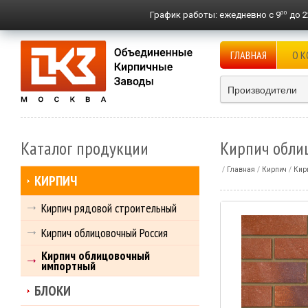
00
График работы:
ежедневно с 9
до 2
ГЛАВНАЯ
О 
Производители
Каталог продукции
Кирпич облиц
Главная
Кирпич
Кир
КИРПИЧ
Кирпич рядовой строительный
Кирпич облицовочный Россия
Кирпич облицовочный
импортный
БЛОКИ