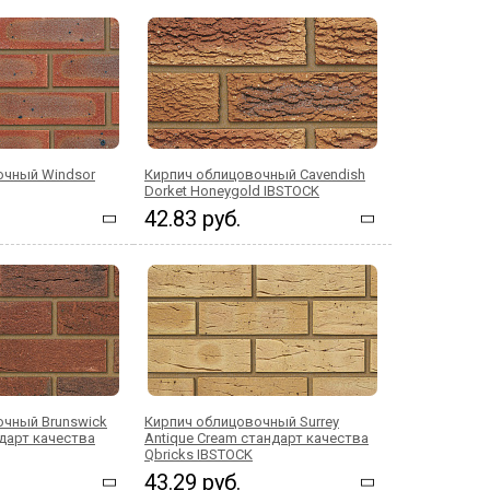
очный Windsor
Кирпич облицовочный Cavendish
Dorket Honeygold IBSTOCK
42.83 руб.
очный Brunswick
Кирпич облицовочный Surrey
ндарт качества
Antique Cream стандарт качества
Qbricks IBSTOCK
43.29 руб.