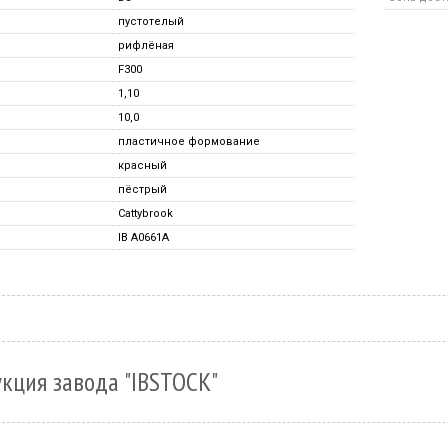
пустотелый
рифлёная
F300
1,10
10,0
пластичное формование
красный
пёстрый
Cattybrook
IB A0661A
кция завода "IBSTOCK"