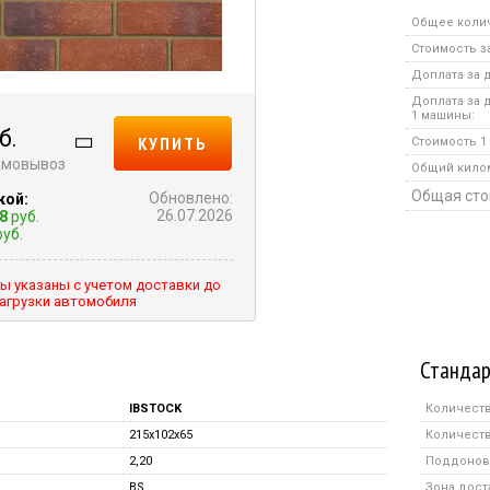
Общее коли
Стоимость за
Доплата за д
Доплата за 
1 машины:
б.
КУПИТЬ
Стоимость 1 
самовывоз
Общий кило
Общая сто
Обновлено:
кой:
26.07.2026
8
руб.
уб.
ы указаны с учетом доставки до
агрузки автомобиля
Стандар
IBSTOCK
Количеств
215x102x65
Количеств
2,20
Поддонов 
BS
Зона дост