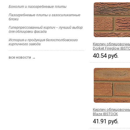
Бонолит и пазогребневые плиты
Пазогребневые плиты и газосиликатные
блоки
Гиперпрессованный кирпич – лучший выбор
для облицовки фасада
История и продукция белостолбовского
Кирпич облицовочны
кирпичного завода
Dorket Fireglow IBST
40.54 руб.
все новости →
Кирпич облицовочн
Blaze IBSTOCK
41.91 руб.