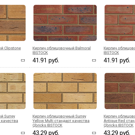
й Clipstone
Кирпич облицовочный Balmoral
Кирпич облицов
IBSTOCK
IBSTOCK
41.91 руб.
41.91 руб.
й Surrey
Кирпич облицовочный Surrey
Кирпич облицов
т качества
Yellow Multi стандарт качества
Antique Red ста
Qbricks IBSTOCK
Qbricks IBSTOCK
43.29 руб.
43.29 руб.