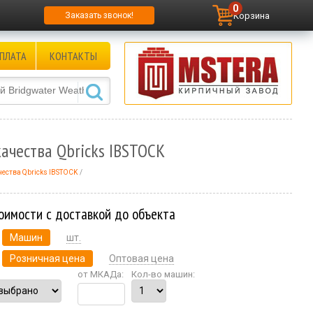
0
Корзина
Заказать звонок!
ПЛАТА
КОНТАКТЫ
ачества Qbricks IBSTOCK
чества Qbricks IBSTOCK
оимости с доставкой до объекта
Машин
шт.
Розничная цена
Оптовая цена
от МКАДа:
Кол-во машин: