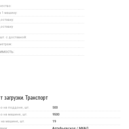
чество:
 1 машину:
оставку:
доставку
шт. с доставкой:
метраж:
имость:
т загрузки. Транспорт
о на поддоне, шт.
500
о на машине, шт.
9500
на машине, шт.
19
авки:
Алтуфьевское / МКАД