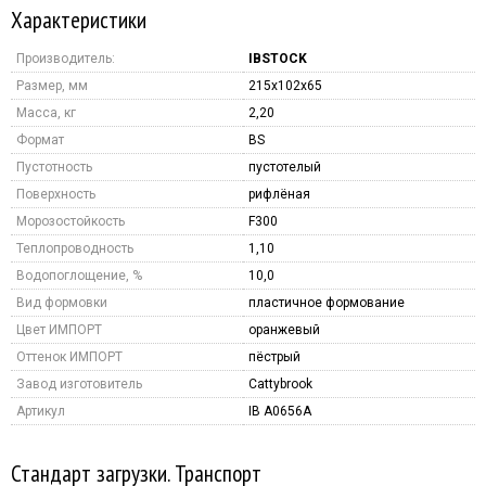
Характеристики
Производитель:
IBSTOCK
Размер, мм
215x102x65
Масса, кг
2,20
Формат
BS
Пустотность
пустотелый
Поверхность
рифлёная
Морозостойкость
F300
Теплопроводность
1,10
Водопоглощение, %
10,0
Вид формовки
пластичное формование
Цвет ИМПОРТ
оранжевый
Оттенок ИМПОРТ
пёстрый
Завод изготовитель
Cattybrook
Артикул
IB A0656A
Стандарт загрузки. Транспорт