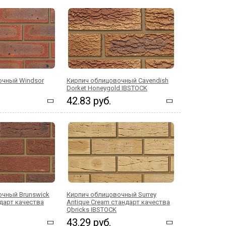
очный Windsor
Кирпич облицовочный Cavendish
Dorket Honeygold IBSTOCK
42.83 руб.
очный Brunswick
Кирпич облицовочный Surrey
ндарт качества
Antique Cream стандарт качества
Qbricks IBSTOCK
43.29 руб.