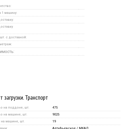
чество:
 1 машину:
оставку:
доставку
шт. с доставкой:
метраж:
имость:
т загрузки. Транспорт
о на поддоне, шт.
475
о на машине, шт.
9025
на машине, шт.
19
авки:
Алтуфьевское / МКАД