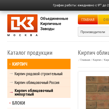
00
График работы:
ежедневно с 9
до 2
ГЛАВНАЯ
О 
Производители
Каталог продукции
Кирпич облиц
Главная
Кирпич
Кир
КИРПИЧ
Кирпич рядовой строительный
Кирпич облицовочный Россия
Кирпич облицовочный
импортный
БЛОКИ