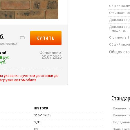
Общее коли
Стоимость за
Доплата за д
Доплата за 
1 машины:
б.
КУПИТЬ
Стоимость 1 
самовывоз
Общий кило
Общая сто
Обновлено:
кой:
25.07.2026
8
руб.
уб.
ы указаны с учетом доставки до
агрузки автомобиля
Стандар
IBSTOCK
Количеств
215x102x65
Количеств
2,30
Поддонов 
BS
Зона дост