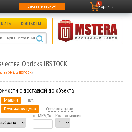
0
Корзина
Заказать звонок!
ПЛАТА
КОНТАКТЫ
ачества Qbricks IBSTOCK
ества Qbricks IBSTOCK
оимости с доставкой до объекта
Машин
шт.
Розничная цена
Оптовая цена
от МКАДа:
Кол-во машин: