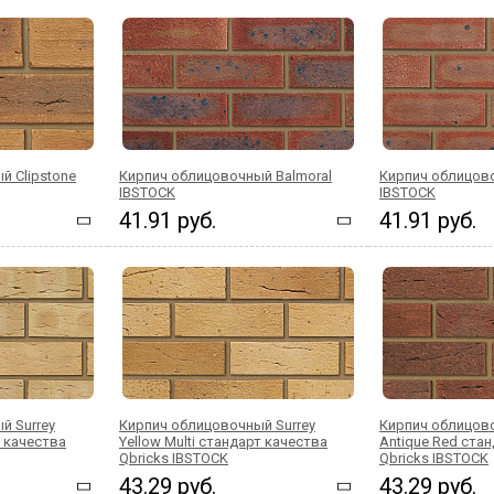
й Clipstone
Кирпич облицовочный Balmoral
Кирпич облицов
IBSTOCK
IBSTOCK
41.91 руб.
41.91 руб.
й Surrey
Кирпич облицовочный Surrey
Кирпич облицов
т качества
Yellow Multi стандарт качества
Antique Red ста
Qbricks IBSTOCK
Qbricks IBSTOCK
43.29 руб.
43.29 руб.