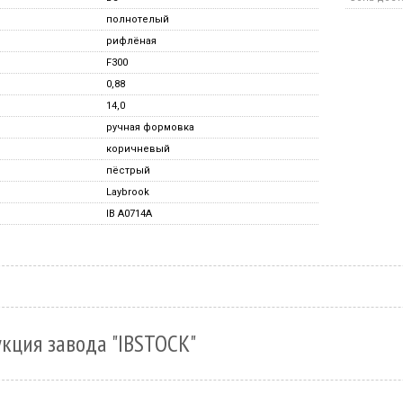
полнотелый
рифлёная
F300
0,88
14,0
ручная формовка
коричневый
пёстрый
Laybrook
IB A0714A
кция завода "IBSTOCK"