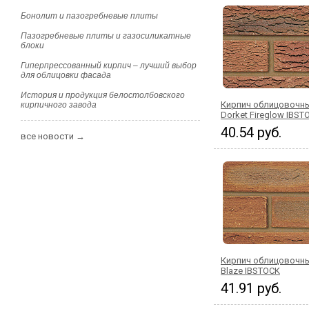
Бонолит и пазогребневые плиты
Пазогребневые плиты и газосиликатные
блоки
Гиперпрессованный кирпич – лучший выбор
для облицовки фасада
История и продукция белостолбовского
Кирпич облицовочны
кирпичного завода
Dorket Fireglow IBST
40.54 руб.
все новости →
Кирпич облицовочн
Blaze IBSTOCK
41.91 руб.