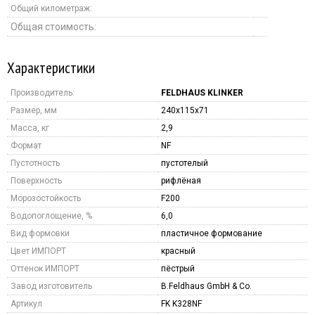
Общий километраж:
Общая стоимость:
Характеристики
Производитель:
FELDHAUS KLINKER
Размер, мм
240x115x71
Масса, кг
2,9
Формат
NF
Пустотность
пустотелый
Поверхность
рифлёная
Морозостойкость
F200
Водопоглощение, %
6,0
Вид формовки
пластичное формование
Цвет ИМПОРТ
красный
Оттенок ИМПОРТ
пёстрый
Завод изготовитель
B.Feldhaus GmbH & Co.
Артикул
FK K328NF