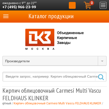
0
00
00
ежедневно с 9
до 22
+7 (495) 966-23-99
Каталог продукции
Производители
Кирпич облицовочный Carmesi Multi Vascu
FELDHAUS KLINKER
портный
Кирпич облицовочный Carmesi Multi Vascu FELDHAUS KLINKER