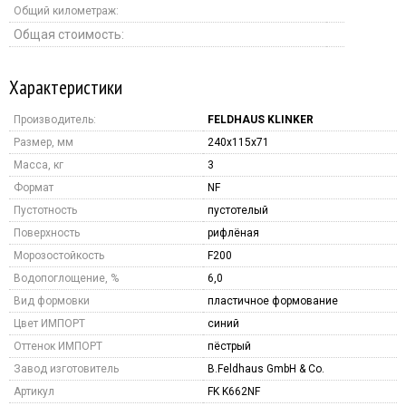
Общий километраж:
Общая стоимость:
Характеристики
Производитель:
FELDHAUS KLINKER
Размер, мм
240x115x71
Масса, кг
3
Формат
NF
Пустотность
пустотелый
Поверхность
рифлёная
Морозостойкость
F200
Водопоглощение, %
6,0
Вид формовки
пластичное формование
Цвет ИМПОРТ
синий
Оттенок ИМПОРТ
пёстрый
Завод изготовитель
B.Feldhaus GmbH & Co.
Артикул
FK K662NF