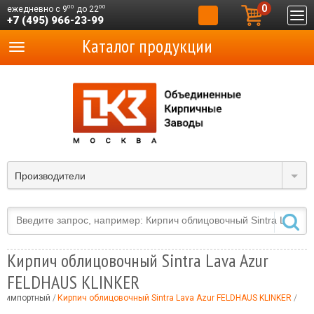
0
00
00
ежедневно с 9
до 22
+7 (495) 966-23-99
Каталог продукции
Производители
Кирпич облицовочный Sintra Lava Azur
FELDHAUS KLINKER
й импортный
Кирпич облицовочный Sintra Lava Azur FELDHAUS KLINKER