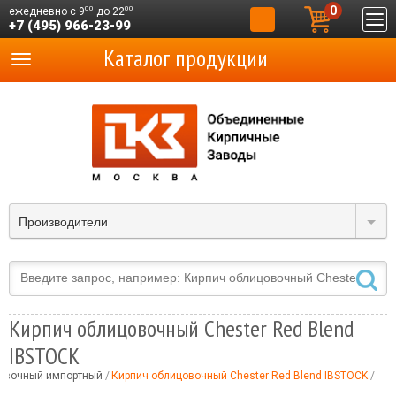
0
00
00
ежедневно с 9
до 22
+7 (495) 966-23-99
Каталог продукции
Производители
Кирпич облицовочный Chester Red Blend
IBSTOCK
овочный импортный
Кирпич облицовочный Chester Red Blend IBSTOCK