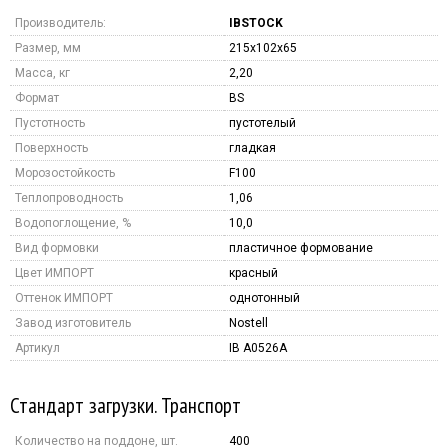
Производитель:
IBSTOCK
Размер, мм
215x102x65
Масса, кг
2,20
Формат
BS
Пустотность
пустотелый
Поверхность
гладкая
Морозостойкость
F100
Теплопроводность
1,06
Водопоглощение, %
10,0
Вид формовки
пластичное формование
Цвет ИМПОРТ
красный
Оттенок ИМПОРТ
однотонный
Завод изготовитель
Nostell
Артикул
IB A0526A
Стандарт загрузки. Транспорт
Количество на поддоне, шт.
400