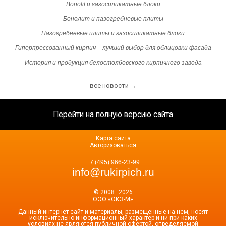
Bonolit и газосиликатные блоки
Бонолит и пазогребневые плиты
Пазогребневые плиты и газосиликатные блоки
Гиперпрессованный кирпич – лучший выбор для облицовки фасада
История и продукция белостолбовского кирпичного завода
все новости →
Перейти на полную версию сайта
Карта сайта
Авторизоваться
+7 (495) 966-23-99
info@rukirpich.ru
© 2008–2026
ООО «ОКЗ-М»
Данный интернет-сайт и материалы, размещенные на нем, носят
исключительно информационный характер и ни при каких
условиях не являются публичной офертой, определяемой