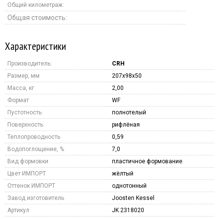
Общий километраж:
Общая стоимость:
Характеристики
Производитель:
CRH
Размер, мм
207x98x50
Масса, кг
2,00
Формат
WF
Пустотность
полнотелый
Поверхность
рифлёная
Теплопроводность
0,59
Водопоглощение, %
7,0
Вид формовки
пластичное формование
Цвет ИМПОРТ
жёлтый
Оттенок ИМПОРТ
однотонный
Завод изготовитель
Joosten Kessel
Артикул
JK 2318020