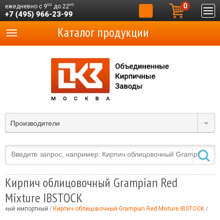
0
00
00
ежедневно с 9
до 22
+7 (495) 966-23-99
Каталог продукции
Производители
Кирпич облицовочный Grampian Red
Mixture IBSTOCK
очный импортный
Кирпич облицовочный Grampian Red Mixture IBSTOCK