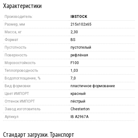
Характеристики
Производитель:
IBSTOCK
Размер, мм
215x102x65
Масса, кг
2,30
Формат
BS
Пустотность
пустотелый
Поверхность
рифлёная
Морозостойкость
F100
Теплопроводность
1,03
Водопоглощение, %
7,0
Вид формовки
пластичное формование
Цвет ИМПОРТ
красный
Оттенок ИМПОРТ
пёстрый
Завод изготовитель
Chesterton
Артикул
IB A2967A
Стандарт загрузки. Транспорт