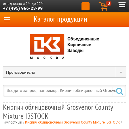
0
00
00
ежедневно с 9
до 22
+7 (495) 966-23-99
Каталог продукции
Производители
Кирпич облицовочный Grosvenor County
Mixture IBSTOCK
ый импортный
Кирпич облицовочный Grosvenor County Mixture IBSTOCK